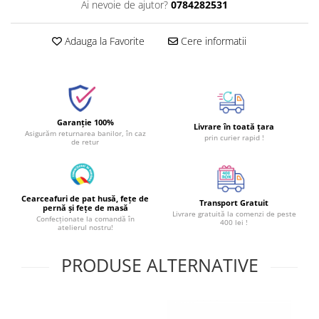
Ai nevoie de ajutor?
0784282531
Adauga la Favorite
Cere informatii
Garanție 100%
Livrare în toată țara
Asigurăm returnarea banilor, în caz
prin curier rapid !
de retur
Cearceafuri de pat husă, fețe de
Transport Gratuit
pernă și fețe de masă
Livrare gratuită la comenzi de peste
Confecționate la comandă în
400 lei !
atelierul nostru!
PRODUSE ALTERNATIVE