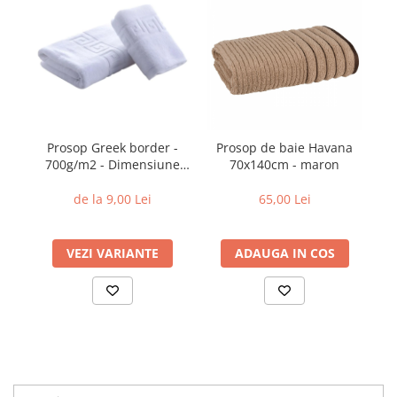
Prosop Greek border -
Prosop de baie Havana
700g/m2 - Dimensiune
70x140cm - maron
M
prosop: 30x50cm
de la 9,00 Lei
65,00 Lei
VEZI VARIANTE
ADAUGA IN COS