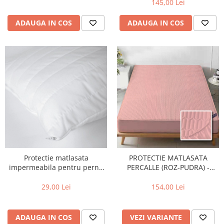
145,00 Lei
ADAUGA IN COS
ADAUGA IN COS
Protectie matlasata
PROTECTIE MATLASATA
impermeabila pentru perna
PERCALLE (ROZ-PUDRA) -
50x70cm
Dimensiuni:: 160cm X 200cm
29,00 Lei
154,00 Lei
ADAUGA IN COS
VEZI VARIANTE