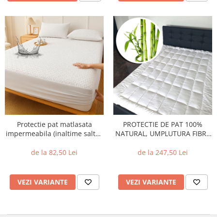
Protectie pat matlasata
PROTECTIE DE PAT 100%
impermeabila (inaltime saltea
NATURAL, UMPLUTURA FIBRA
26cm) cu doua fete de perna
BAMBUS - Dimensiuni::
(50cm x 70cm) - Marime: 90cm
Pentru saltea de 180x200cm
de la 82,50 Lei
de la 247,50 Lei
x 200cm
VEZI VARIANTE
VEZI VARIANTE