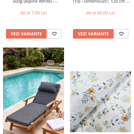
500g (Alpine White) -
(10) - Dimensiuni:: 120 cm x
Dimensiune prosop: 30x50cm
160 cm
de la 7,00 Lei
de la 60,00 Lei
VEZI VARIANTE
VEZI VARIANTE