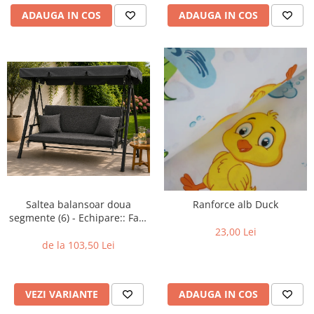
ADAUGA IN COS
ADAUGA IN COS
Saltea balansoar doua
Ranforce alb Duck
segmente (6) - Echipare:: Fara
perne
23,00 Lei
de la 103,50 Lei
VEZI VARIANTE
ADAUGA IN COS