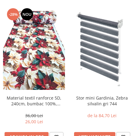
-28%
NOU
Material textil ranforce 5D,
Stor mini Gardinia, Zebra
240cm, bumbac 100%,
silvalin gri 744
Craciun - Craciunite
36,00 Lei
de la 84,70 Lei
26,00 Lei