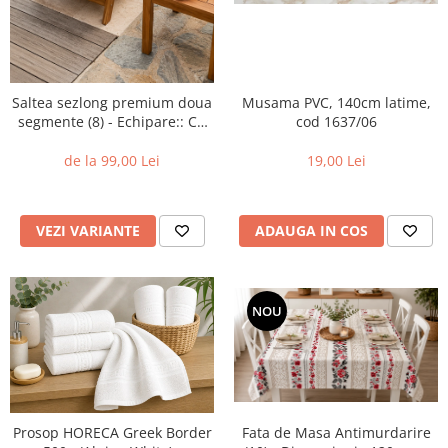
Saltea sezlong premium doua
Musama PVC, 140cm latime,
segmente (8) - Echipare:: Cu
cod 1637/06
perna
de la 99,00 Lei
19,00 Lei
VEZI VARIANTE
ADAUGA IN COS
NOU
Prosop HORECA Greek Border
Fata de Masa Antimurdarire