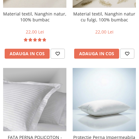
Metraje draperii
Lenjerii de pat policoton
Metraje fețe de masă
Lenjerii de pat finet 6 piese
Material textil, Nanghin natur,
Material textil, Nanghin natur
Metraje impermeabile
100% bumbac
cu fulgi, 100% bumbac
Lenjerii de pat percale - bumbac
100%
Metraje simple
22,00 Lei
22,00 Lei
Metraje Sărbători/Iarnă
Lenjerii de pat albe
Muselină
Lenjerii de pat bumbac imprimat
digital
ADAUGA IN COS
ADAUGA IN COS
Nanghin
Lenjerii de pat creponate -
bumbac 100%
LENJERII DE PAT POLICOTON
Seturi de pat
FATA PERNA POLICOTON -
Protectie Perna Impermeabila