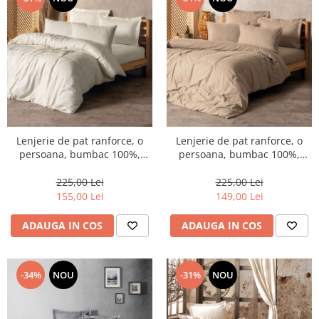
Lenjerie de pat ranforce, o
Lenjerie de pat ranforce, o
persoana, bumbac 100%,
persoana, bumbac 100%,
Cotton Box, Plaid - Cream
Cotton Box, Plaid - Mink
225,00 Lei
225,00 Lei
155,00 Lei
149,00 Lei
ADAUGA IN COS
ADAUGA IN COS
-34%
NOU
-31%
NOU