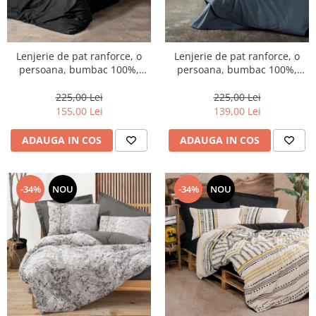
Lenjerie de pat ranforce, o
Lenjerie de pat ranforce, o
persoana, bumbac 100%,
persoana, bumbac 100%,
Cotton Box, Plaid - Black
Cotton Box, Plain - Anthracite
225,00 Lei
225,00 Lei
155,00 Lei
139,00 Lei
ADAUGA IN COS
ADAUGA IN COS
-34%
NOU
-34%
NOU