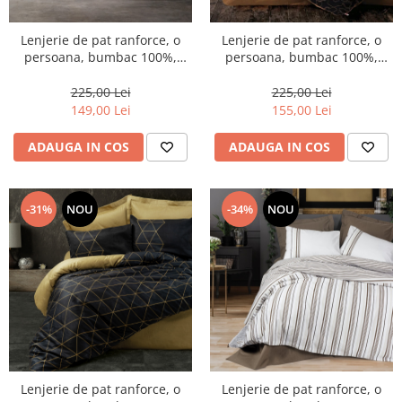
Lenjerie de pat ranforce, o
Lenjerie de pat ranforce, o
persoana, bumbac 100%,
persoana, bumbac 100%,
Cotton Box, Plain - Mink,
Cotton Box, Dawn - Copper
Cream
225,00 Lei
225,00 Lei
149,00 Lei
155,00 Lei
ADAUGA IN COS
ADAUGA IN COS
-31%
NOU
-34%
NOU
Lenjerie de pat ranforce, o
Lenjerie de pat ranforce, o