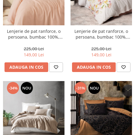
Lenjerie de pat ranforce, o
Lenjerie de pat ranforce, o
persoana, bumbac 100%,
persoana, bumbac 100%,
Cotton Box, Plaid - Salmon
Cotton Box, Emma V2 -
Salmon
225,00 Lei
225,00 Lei
149,00 Lei
149,00 Lei
ADAUGA IN COS
ADAUGA IN COS
-34%
NOU
-31%
NOU