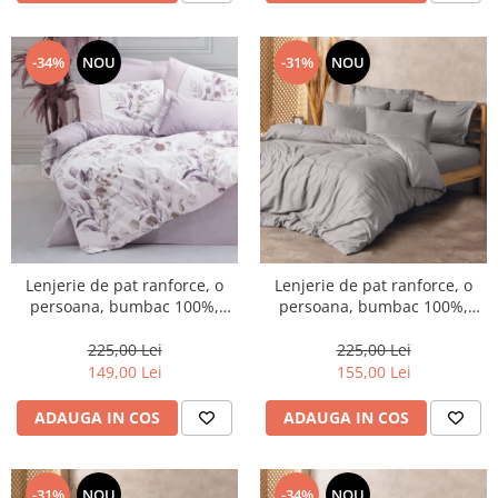
-34%
NOU
-31%
NOU
Lenjerie de pat ranforce, o
Lenjerie de pat ranforce, o
persoana, bumbac 100%,
persoana, bumbac 100%,
Cotton Box, Nadia - Lilac
Cotton Box, Plaid - Grey
225,00 Lei
225,00 Lei
149,00 Lei
155,00 Lei
ADAUGA IN COS
ADAUGA IN COS
-31%
NOU
-34%
NOU