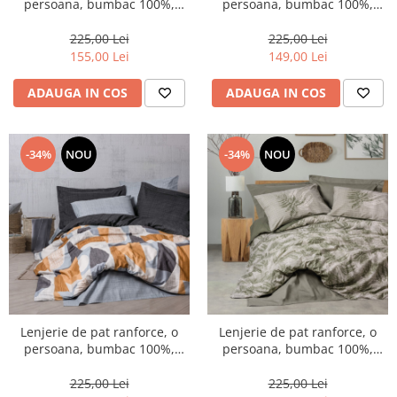
persoana, bumbac 100%,
persoana, bumbac 100%,
Cotton Box, Veta - Gold
Cotton Box, Swell - Brown
225,00 Lei
225,00 Lei
155,00 Lei
149,00 Lei
ADAUGA IN COS
ADAUGA IN COS
-34%
NOU
-34%
NOU
Lenjerie de pat ranforce, o
Lenjerie de pat ranforce, o
persoana, bumbac 100%,
persoana, bumbac 100%,
Cotton Box, Giorno - Grey
Cotton Box, Frond - Khaki
225,00 Lei
225,00 Lei