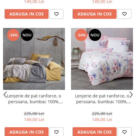
149,00 Lei
149,00 Lei
ADAUGA IN COS
ADAUGA IN COS
-34%
NOU
-34%
NOU
Lenjerie de pat ranforce, o
Lenjerie de pat ranforce, o
persoana, bumbac 100%,
persoana, bumbac 100%,
Cotton Box, Nedra - Beige
Cotton Box, Jayda - Pink
225,00 Lei
225,00 Lei
149,00 Lei
149,00 Lei
ADAUGA IN COS
ADAUGA IN COS