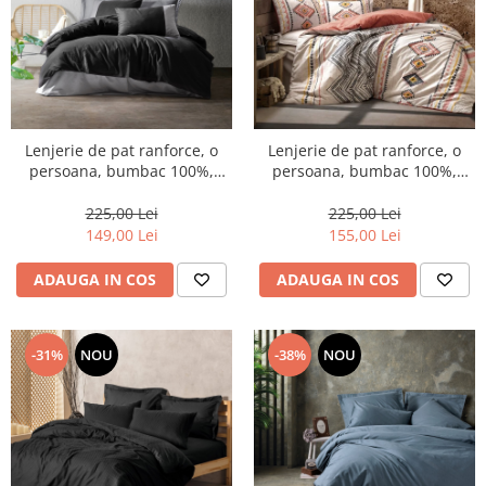
Lenjerie de pat ranforce, o
Lenjerie de pat ranforce, o
persoana, bumbac 100%,
persoana, bumbac 100%,
Cotton Box, Plain - Black, Grey
Cotton Box, Felix - Tile Red
225,00 Lei
225,00 Lei
149,00 Lei
155,00 Lei
ADAUGA IN COS
ADAUGA IN COS
-31%
NOU
-38%
NOU