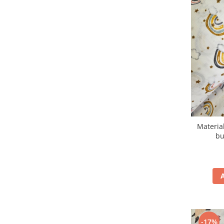
Materia
bu
-17%