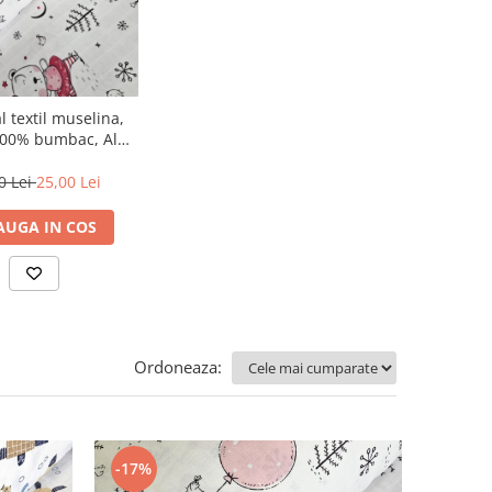
l textil muselina,
100% bumbac, Alba
 ursuleti roz
0 Lei
25,00 Lei
AUGA IN COS
Ordoneaza:
-17%