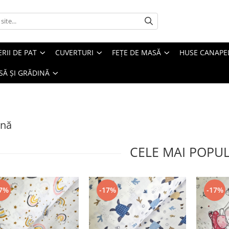
ERII DE PAT
CUVERTURI
FEȚE DE MASĂ
HUSE CANAPE
SĂ ȘI GRĂDINĂ
ină
CELE MAI POPU
7%
-17%
-17%