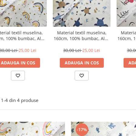
erial textil muselina,
Material textil muselina,
Materia
m, 100% bumbac, Alba
160cm, 100% bumbac, Alba
160cm, 
cu curcubeu
cu broscute albastre
cu
30,00 Lei
25,00 Lei
30,00 Lei
25,00 Lei
30,0
ADAUGA IN COS
ADAUGA IN COS
AD
1-
4
din
4
produse
-17%