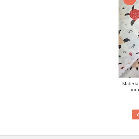
Materia
bumb