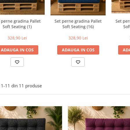
Set per
 perne gradina Pallet
Set perne gradina Pallet
Sof
Soft Seating (1)
Soft Seating (16)
328,90 Lei
328,90 Lei
AD
ADAUGA IN COS
ADAUGA IN COS
1-
11
din
11
produse