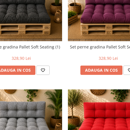
Set perne gradina Pallet Soft S
 gradina Pallet Soft Seating (1)
328,90 Lei
328,90 Lei
ADAUGA IN COS
ADAUGA IN COS