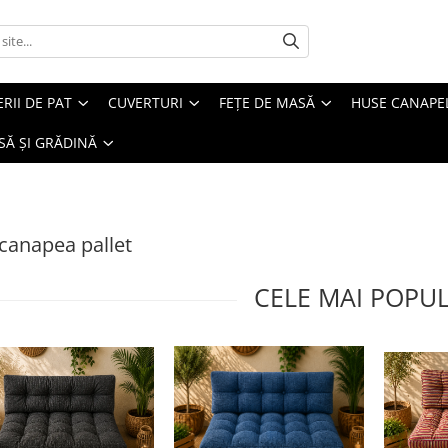
ERII DE PAT
CUVERTURI
FEȚE DE MASĂ
HUSE CANAPE
SĂ ȘI GRĂDINĂ
canapea pallet
CELE MAI POPU