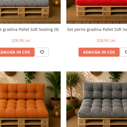
 gradina Pallet Soft Seating (9)
Set perne gradina Pallet Soft Se
328,90 Lei
328,90 Lei
ADAUGA IN COS
ADAUGA IN COS