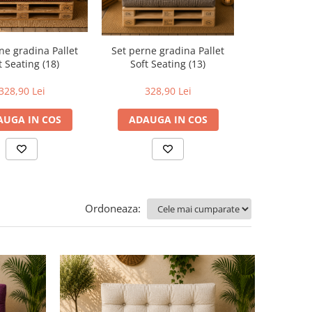
ne gradina Pallet
Set perne gradina Pallet
Set perne g
t Seating (18)
Soft Seating (13)
Soft Sea
328,90 Lei
328,90 Lei
328,
AUGA IN COS
ADAUGA IN COS
ADAUGA
Ordoneaza: