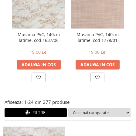
Metraje draperii
Lenjerii de pat policoton
Metraje fețe de masă
Lenjerii de pat finet 6 piese
Metraje impermeabile
Lenjerii de pat percale - bumbac
100%
Metraje simple
Musama PVC, 140cm
Musama PVC, 140cm
Metraje Sărbători/Iarnă
Lenjerii de pat albe
latime, cod 1637/06
latime, cod 1778/01
t
Muselină
Lenjerii de pat bumbac imprimat
digital
19,00 Lei
19,00 Lei
Nanghin
Lenjerii de pat creponate -
ADAUGA IN COS
ADAUGA IN COS
bumbac 100%
LENJERII DE PAT POLICOTON
Seturi de pat
Afiseaza:
1-
24
din
277
produse
FILTRE