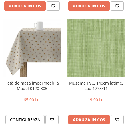
ADAUGA IN COS
ADAUGA IN COS
Față de masă impermeabilă
Musama PVC, 140cm latime,
Model 0120-305
cod 1778/11
65,00 Lei
19,00 Lei
CONFIGUREAZA
ADAUGA IN COS