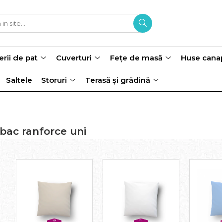
erii de pat
Cuverturi
Fețe de masă
Huse cana
Saltele
Storuri
Terasă și grădină
ac ranforce uni