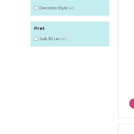
Decotex Style
(41)
Pret
Sub 50 Lei
(41)