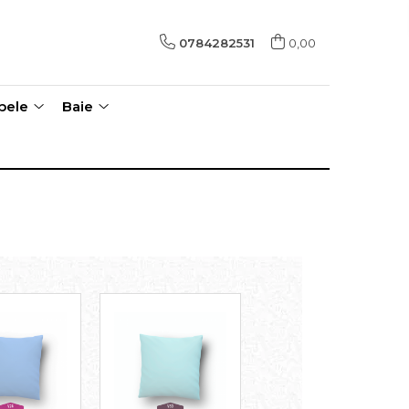
0784282531
0,00
pele
Baie