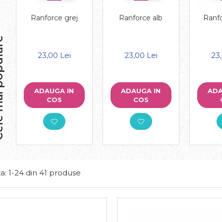
Ranforce grej
Ranforce alb
Ranfo
opulare
23,00 Lei
23,00 Lei
23,
ADAUGA IN
ADAUGA IN
ADA
COS
COS
a:
1-
24
din
41
produse