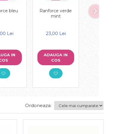
rce bleu
Ranforce verde
Ranforce gri
mint
deschis
00 Lei
23,00 Lei
23,00 Lei
UGA IN
ADAUGA IN
ADAUGA IN
COS
COS
COS
Ordoneaza: