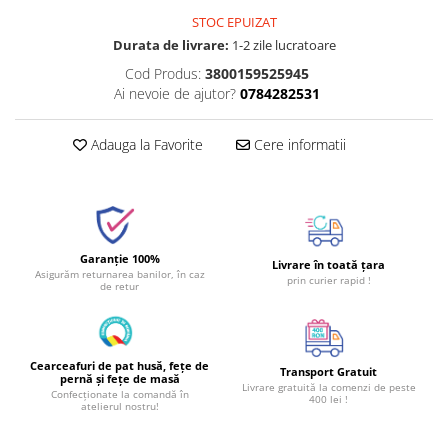
STOC EPUIZAT
Durata de livrare:
1-2 zile lucratoare
Cod Produs:
3800159525945
Ai nevoie de ajutor?
0784282531
Adauga la Favorite
Cere informatii
Garanție 100%
Livrare în toată țara
Asigurăm returnarea banilor, în caz
prin curier rapid !
de retur
Cearceafuri de pat husă, fețe de
Transport Gratuit
pernă și fețe de masă
Livrare gratuită la comenzi de peste
Confecționate la comandă în
400 lei !
atelierul nostru!