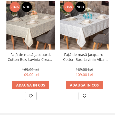
-36%
NOU
-36%
NOU
Față de masă jacquard,
Față de masă jacquard,
Cotton Box, Lavinia Cream,
Cotton Box, Lavinia Alba,
155x220cm
155x220cm
169,00 Lei
169,00 Lei
109,00 Lei
109,00 Lei
ADAUGA IN COS
ADAUGA IN COS