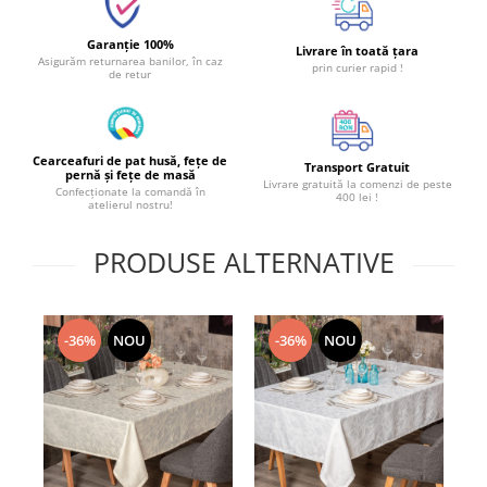
Garanție 100%
Livrare în toată țara
Asigurăm returnarea banilor, în caz
prin curier rapid !
de retur
Cearceafuri de pat husă, fețe de
Transport Gratuit
pernă și fețe de masă
Livrare gratuită la comenzi de peste
Confecționate la comandă în
400 lei !
atelierul nostru!
PRODUSE ALTERNATIVE
-36%
NOU
-36%
NOU