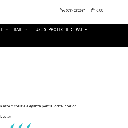
0784282531
0,00
LE
BAIE
HUSE ȘI PROTECȚII DE PAT
ste o solutie eleganta pentru orice interior.
yester