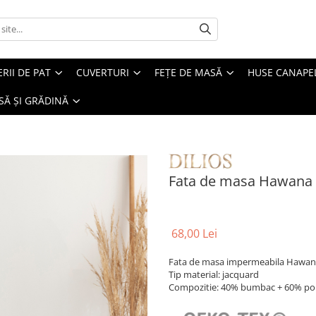
ERII DE PAT
CUVERTURI
FEȚE DE MASĂ
HUSE CANAPE
SĂ ȘI GRĂDINĂ
Fata de masa Hawana
68,00 Lei
Fata de masa impermeabila Hawana e
Tip material: jacquard
Compozitie: 40% bumbac + 60% pol