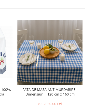
NOU
c 100%,
FATA DE MASA ANTIMURDARIRE -
Fata de Ma
tră
Dimensiuni:: 120 cm x 160 cm
Dimensiu
de la 60,00 Lei
d