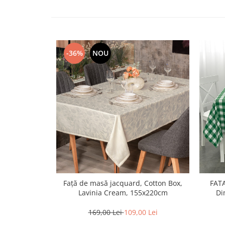
-36%
NOU
Față de masă jacquard, Cotton Box,
FAT
Lavinia Cream, 155x220cm
Di
169,00 Lei
109,00 Lei