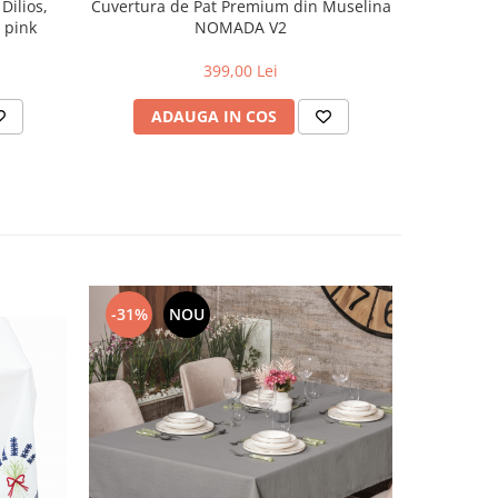
Set Cuver
Dilios,
Cuvertura de Pat Premium din Muselina
Piese, C
 pink
NOMADA V2
399,00 Lei
AD
ADAUGA IN COS
-31%
NOU
-29%