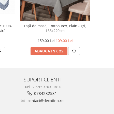
c 100%,
Față de masă, Cotton Box, Plain - gri,
Set fata 
stră
155x220cm
Pe
159,00 Lei
109,00 Lei
4
ADAUGA IN COS
AD
SUPORT CLIENTI
Luni - Vineri: 09:00 - 18:00
0784282531
contact@decotino.ro