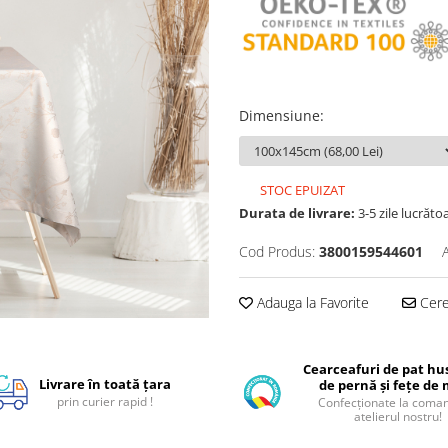
Dimensiune
:
STOC EPUIZAT
Durata de livrare:
3-5 zile lucrăto
Cod Produs:
3800159544601
Adauga la Favorite
Cere 
Cearceafuri de pat hus
Livrare în toată țara
de pernă și fețe de
prin curier rapid !
Confecționate la coman
atelierul nostru!