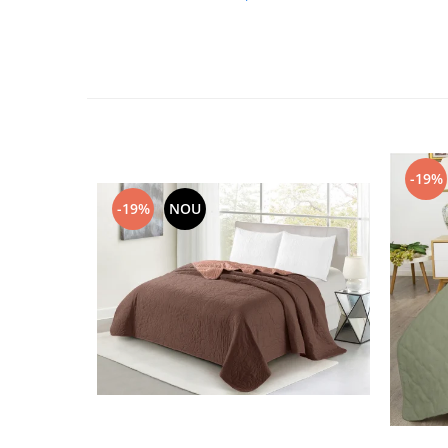
-19%
-19%
NOU