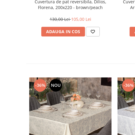
Cuvert
Cuvertura de pat reversibila, Dilios,
Ar
Florena, 200x220 - brown/peach
130,00 Lei
105,00 Lei
ADAUGA IN COS
-36%
NOU
-36%