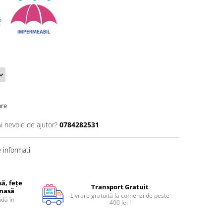
are
Ai nevoie de ajutor?
0784282531
informatii
ă, fețe
Transport Gratuit
 masă
Livrare gratuită la comenzi de peste
dă în
400 lei !