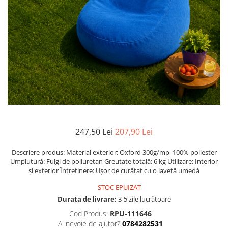
Metraje draperii
Lenjerii de pat policoton
Metraje fețe de masă
Lenjerii de pat finet 6 piese
Metraje impermeabile
Lenjerii de pat percale - bumbac
100%
Metraje simple
Metraje Sărbători/Iarnă
Lenjerii de pat albe
Muselină
Lenjerii de pat bumbac imprimat
digital
Nanghin
Lenjerii de pat creponate -
bumbac 100%
LENJERII DE PAT POLICOTON
247,50 Lei
207,90 Lei
Seturi de pat
Descriere produs: Material exterior: Oxford 300g/mp, 100% poliester
Umplutură: Fulgi de poliuretan Greutate totală: 6 kg Utilizare: Interior
și exterior Întreținere: Ușor de curățat cu o lavetă umedă
STOC EPUIZAT
Durata de livrare:
3-5 zile lucrătoare
Cod Produs:
RPU-111646
Ai nevoie de ajutor?
0784282531