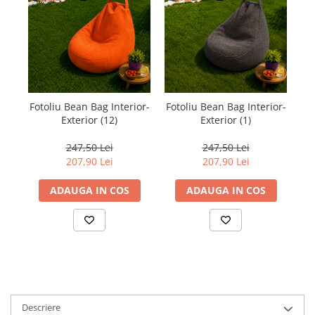
Fotoliu Bean Bag Interior-
Fotoliu Bean Bag Interior-
Fo
Exterior (12)
Exterior (1)
247,50 Lei
247,50 Lei
207,90 Lei
207,90 Lei
ADAUGA IN COS
ADAUGA IN COS
Descriere