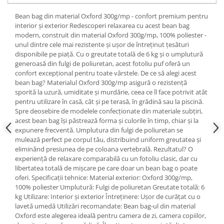
Bean bag din material Oxford 300g/mp - confort premium pentru
interior și exterior Redescoperi relaxarea cu acest bean bag
modern, construit din material Oxford 300g/mp, 100% poliester -
unul dintre cele mai rezistente și ușor de întreținut țesături
disponibile pe piață. Cu o greutate totală de 6 kg și o umplutură
generoasă din fulgi de poliuretan, acest fotoliu puf oferă un
confort excepțional pentru toate vârstele. De ce să alegi acest
bean bag? Materialul Oxford 300g/mp asigură o rezistență
sporită la uzură, umiditate și murdărie, ceea ce îl face potrivit atât
pentru utilizare în casă, cât și pe terasă, în grădină sau la piscină.
Spre deosebire de modelele confecționate din materiale subțiri,
acest bean bag își păstrează forma și culorile în timp, chiar și la
expunere frecventă. Umplutura din fulgi de poliuretan se
mulează perfect pe corpul tău, distribuind uniform greutatea și
eliminând presiunea de pe coloana vertebrală. Rezultatul? O
experiență de relaxare comparabilă cu un fotoliu clasic, dar cu
libertatea totală de mișcare pe care doar un bean bag o poate
oferi. Specificații tehnice: Material exterior: Oxford 300g/mp,
100% poliester Umplutură: Fulgi de poliuretan Greutate totală: 6
kg Utilizare: Interior și exterior Întreținere: Ușor de curățat cu o
lavetă umedă Utilizări recomandate: Bean bag-ul din material
Oxford este alegerea ideală pentru camera de zi, camera copiilor,