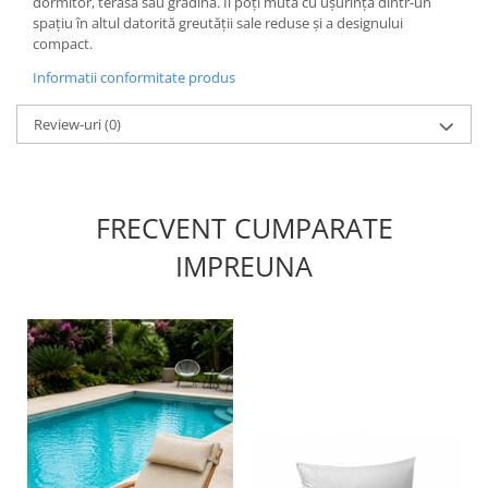
dormitor, terasă sau grădină. Îl poți muta cu ușurință dintr-un
spațiu în altul datorită greutății sale reduse și a designului
compact.
Informatii conformitate produs
Review-uri
(0)
FRECVENT CUMPARATE
IMPREUNA