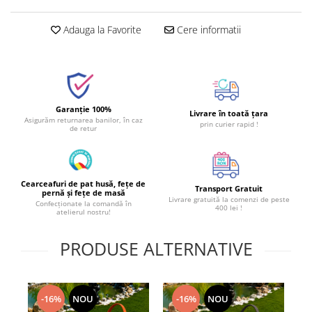
Adauga la Favorite
Cere informatii
Garanție 100%
Livrare în toată țara
Asigurăm returnarea banilor, în caz
prin curier rapid !
de retur
Cearceafuri de pat husă, fețe de
Transport Gratuit
pernă și fețe de masă
Livrare gratuită la comenzi de peste
Confecționate la comandă în
400 lei !
atelierul nostru!
PRODUSE ALTERNATIVE
-16%
NOU
-16%
NOU