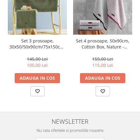
Set 3 prosoape,
Set 4 prosoape, 50x90cm,
30x50/50x90cm/75x150cm,
Cotton Box, Nature -
Cotton Box, Wellness -
negru/alb, gri/roz
Green
145,00 Lei
159,00 Lei
105,00 Lei
115,00 Lei
ADAUGA IN COS
ADAUGA IN COS
NEWSLETTER
Nu rata ofertele si promotiile noastre