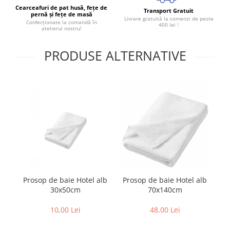
Cearceafuri de pat husă, fețe de
Transport Gratuit
pernă și fețe de masă
Livrare gratuită la comenzi de peste
Confecționate la comandă în
400 lei !
atelierul nostru!
PRODUSE ALTERNATIVE
Prosop de baie Hotel alb
Prosop de baie Hotel alb
30x50cm
70x140cm
7
10,00 Lei
48,00 Lei