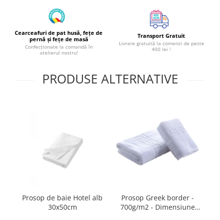
Cearceafuri de pat husă, fețe de
Transport Gratuit
pernă și fețe de masă
Livrare gratuită la comenzi de peste
Confecționate la comandă în
400 lei !
atelierul nostru!
PRODUSE ALTERNATIVE
Prosop de baie Hotel alb
Prosop Greek border -
Pr
30x50cm
700g/m2 - Dimensiune
prosop: 30x50cm