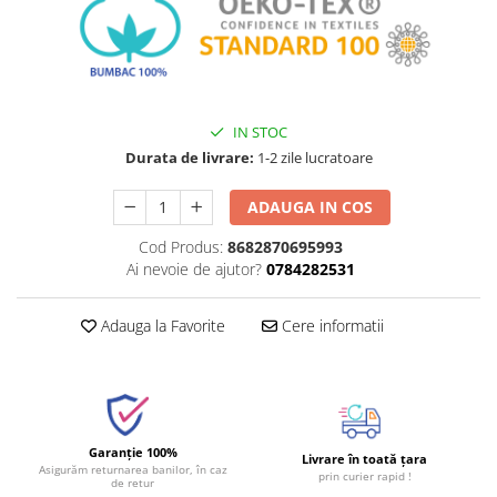
IN STOC
Durata de livrare:
1-2 zile lucratoare
ADAUGA IN COS
Cod Produs:
8682870695993
Ai nevoie de ajutor?
0784282531
Adauga la Favorite
Cere informatii
Garanție 100%
Livrare în toată țara
Asigurăm returnarea banilor, în caz
prin curier rapid !
de retur