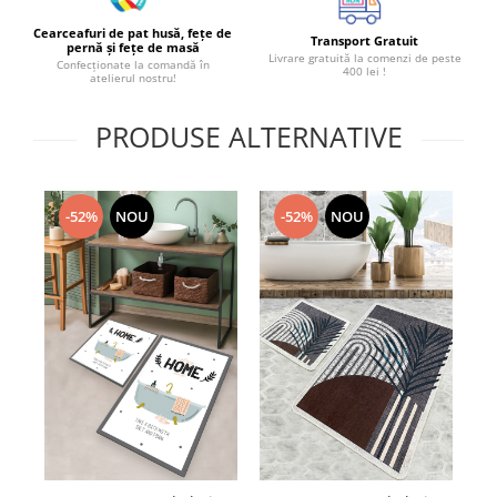
Cearceafuri de pat husă, fețe de
Transport Gratuit
pernă și fețe de masă
Livrare gratuită la comenzi de peste
Confecționate la comandă în
400 lei !
atelierul nostru!
PRODUSE ALTERNATIVE
-52%
NOU
-52%
NOU