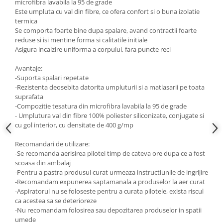
microfibra lavabila la 95 de grade
Este umpluta cu val din fibre, ce ofera confort si o buna izolatie
termica
Se comporta foarte bine dupa spalare, avand contractii foarte
reduse si isi mentine forma si calitatile initiale
Asigura incalzire uniforma a corpului, fara puncte reci
Avantaje:
-Suporta spalari repetate
-Rezistenta deosebita datorita umpluturii si a matlasarii pe toata
suprafata
-Compozitie tesatura din microfibra lavabila la 95 de grade
- Umplutura val din fibre 100% poliester siliconizate, conjugate si
cu gol interior, cu densitate de 400 g/mp
Recomandari de utilizare:
-Se recomanda aerisirea pilotei timp de cateva ore dupa ce a fost
scoasa din ambalaj
-Pentru a pastra produsul curat urmeaza instructiunile de ingrijire
-Recomandam expunerea saptamanala a produselor la aer curat
-Aspiratorul nu se foloseste pentru a curata pilotele, exista riscul
ca acestea sa se deterioreze
-Nu recomandam folosirea sau depozitarea produselor in spatii
umede