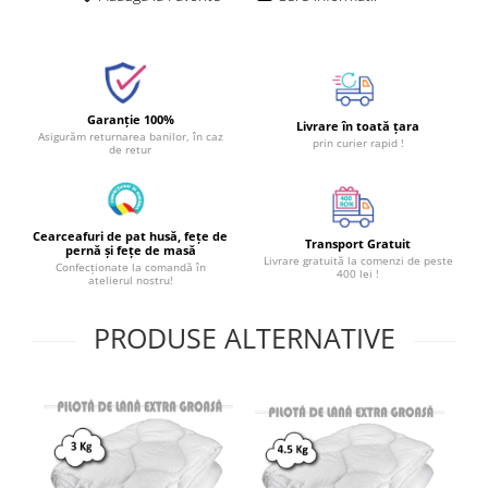
Garanție 100%
Livrare în toată țara
Asigurăm returnarea banilor, în caz
prin curier rapid !
de retur
Cearceafuri de pat husă, fețe de
Transport Gratuit
pernă și fețe de masă
Livrare gratuită la comenzi de peste
Confecționate la comandă în
400 lei !
atelierul nostru!
PRODUSE ALTERNATIVE