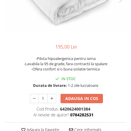
Metraje draperii
Lenjerii de pat policoton
Metraje fețe de masă
Lenjerii de pat finet 6 piese
Metraje impermeabile
Lenjerii de pat percale - bumbac
100%
Metraje simple
Metraje Sărbători/Iarnă
Lenjerii de pat albe
Muselină
Lenjerii de pat bumbac imprimat
195,00 Lei
digital
Nanghin
Lenjerii de pat creponate -
-Pilota hipoalergenica pentru iarna
-Lavabila la 95 de grade, fara contractii la spalare
bumbac 100%
-Ofera confort si o buna izolatie termica
LENJERII DE PAT POLICOTON
IN STOC
Seturi de pat
Durata de livrare:
1-2 zile lucratoare
ADAUGA IN COS
Cod Produs:
6420624001384
Ai nevoie de ajutor?
0784282531
Adauga la Favorite
Cere informatii