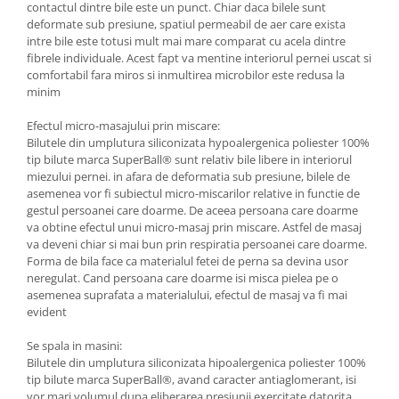
contactul dintre bile este un punct. Chiar daca bilele sunt
deformate sub presiune, spatiul permeabil de aer care exista
intre bile este totusi mult mai mare comparat cu acela dintre
fibrele individuale. Acest fapt va mentine interiorul pernei uscat si
comfortabil fara miros si inmultirea microbilor este redusa la
minim
Efectul micro-masajului prin miscare:
Bilutele din umplutura siliconizata hypoalergenica poliester 100%
tip bilute marca SuperBall® sunt relativ bile libere in interiorul
miezului pernei. in afara de deformatia sub presiune, bilele de
asemenea vor fi subiectul micro-miscarilor relative in functie de
gestul persoanei care doarme. De aceea persoana care doarme
va obtine efectul unui micro-masaj prin miscare. Astfel de masaj
va deveni chiar si mai bun prin respiratia persoanei care doarme.
Forma de bila face ca materialul fetei de perna sa devina usor
neregulat. Cand persoana care doarme isi misca pielea pe o
asemenea suprafata a materialului, efectul de masaj va fi mai
evident
Se spala in masini:
Bilutele din umplutura siliconizata hipoalergenica poliester 100%
tip bilute marca SuperBall®, avand caracter antiaglomerant, isi
vor mari volumul dupa eliberarea presiunii exercitate datorita