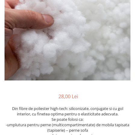
Metraje draperii
Lenjerii de pat policoton
Metraje fețe de masă
Lenjerii de pat finet 6 piese
Metraje impermeabile
Lenjerii de pat percale - bumbac
100%
Metraje simple
Metraje Sărbători/Iarnă
Lenjerii de pat albe
Muselină
Lenjerii de pat bumbac imprimat
digital
Nanghin
Lenjerii de pat creponate -
bumbac 100%
LENJERII DE PAT POLICOTON
Seturi de pat
28,00 Lei
Din fibre de poliester high-tech: siliconizate, conjugate si cu gol
interior, cu finetea optima pentru o elasticitate adecvata.
Se poate folosi ca:
-umplutura pentru perne (multicompartimentate) de mobila tapisata
(tapiserie) – perne sofa