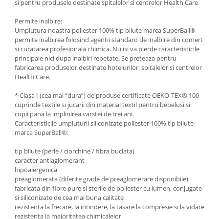
si pentru produsele destinate spitalelor si centrelor Health Care.
Permite inalbire:
Umplutura noastra poliester 100% tip bilute marca SuperBall®
permite inalbirea folosind agentii standard de inalbire din comert
si curatarea profesionala chimica. Nu isi va pierde caracteristicile
principale nici dupa inalbiri repetate. Se preteaza pentru
fabricarea produselor destinate hotelurilor, spitalelor si centrelor
Health Care.
* Clasa I (cea mai “dura”) de produse certificate OEKO-TEX® 100
cuprinde textile si jucarii din material textil pentru bebelusi si
copii pana la implinirea varstei de trei ani.
Caracteristicile umpluturii siliconizate poliester 100% tip bilute
marca SuperBall®:
tip bilute (perle / ciorchine / fibra buclata)
caracter antiaglomerant
hipoalergenica
preaglomerata (diferite grade de preaglomerare disponibile)
fabricata din fibre pure si sterile de poliester cu lumen, conjugate
si siliconizate de cea mai buna calitate
rezistenta la frecare, la intindere, la tasare la compresie si la vidare
rezistenta la majoritatea chimicalelor