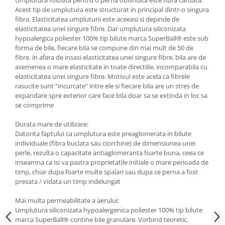
Acest tip de umplutura este structurat in principal dintr-o singura
fibra. Elasticitatea umpluturii este aceeasi si depinde de
elasticitatea unei singure fibre. Dar umplutura siliconizata
hypoalergica poliester 100% tip bilute marca SuperBall® este sub
forma de bile, fiecare bila se compune din mai mult de 50 de
fibre. in afara de insasi elasticitatea unei singure fibre, bila are de
asemenea o mare elasticitate in toate directiile, incomparabila cu
elasticitatea unei singure fibre. Motivul este acela ca fibrele
rasucite sunt “incurcate” intre ele si fiecare bila are un stres de
expandare spre exterior care face bila doar sa se extinda in loc sa
se comprime
Durata mare de utilizare:
Datorita faptului ca umplutura este preaglomerata in bilute
individuale (fibra buclata sau ciorchine) de dimensiunea unei
perle, rezulta o capacitate antiaglomeranta foarte buna, ceea ce
inseamna ca isi va pastra proprietatile initiale o mare perioada de
timp, chiar dupa foarte multe spalari sau dupa ce perna a fost
presata / vidata un timp indelungat
Mai multa permeabilitate a aerului:
Umplutura siliconizata hypoalergenica poliester 100% tip bilute
marca SuperBall® contine bile granulare. Vorbind teoretic,