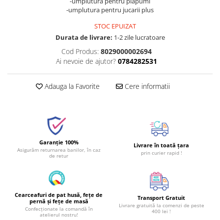
-umplutura pentru plapumi
-umplutura pentru jucarii plus
STOC EPUIZAT
Durata de livrare:
1-2 zile lucratoare
Cod Produs:
8029000002694
Ai nevoie de ajutor?
0784282531
Adauga la Favorite
Cere informatii
Garanție 100%
Livrare în toată țara
Asigurăm returnarea banilor, în caz
prin curier rapid !
de retur
Cearceafuri de pat husă, fețe de
Transport Gratuit
pernă și fețe de masă
Livrare gratuită la comenzi de peste
Confecționate la comandă în
400 lei !
atelierul nostru!