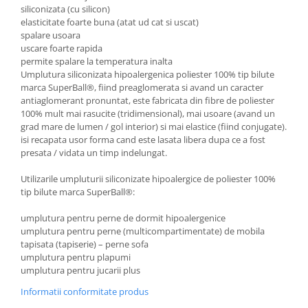
siliconizata (cu silicon)
elasticitate foarte buna (atat ud cat si uscat)
spalare usoara
uscare foarte rapida
permite spalare la temperatura inalta
Umplutura siliconizata hipoalergenica poliester 100% tip bilute
marca SuperBall®, fiind preaglomerata si avand un caracter
antiaglomerant pronuntat, este fabricata din fibre de poliester
100% mult mai rasucite (tridimensional), mai usoare (avand un
grad mare de lumen / gol interior) si mai elastice (fiind conjugate).
isi recapata usor forma cand este lasata libera dupa ce a fost
presata / vidata un timp indelungat.
Utilizarile umpluturii siliconizate hipoalergice de poliester 100%
tip bilute marca SuperBall®:
umplutura pentru perne de dormit hipoalergenice
umplutura pentru perne (multicompartimentate) de mobila
tapisata (tapiserie) – perne sofa
umplutura pentru plapumi
umplutura pentru jucarii plus
Informatii conformitate produs