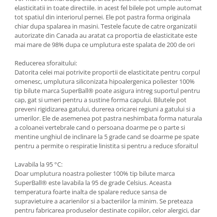
elasticitatii in toate directiile. in acest fel bilele pot umple automat
tot spatiul din interiorul pernei. Ele pot pastra forma originala
chiar dupa spalarea in masini. Testele facute de catre organizatii
autorizate din Canada au aratat ca proportia de elasticitate este
mai mare de 98% dupa ce umplutura este spalata de 200 de ori
Reducerea sforaitului:
Datorita celei mai potrivite proportii de elasticitate pentru corpul
omenesc, umplutura siliconizata hipoalergenica poliester 100%
tip bilute marca SuperBall® poate asigura intreg suportul pentru
cap, gat si umeri pentru a sustine forma capului. Bilutele pot
preveni rigidizarea gatului, durerea oricarei regiuni a gatului si a
umerilor. Ele de asemenea pot pastra neshimbata forma naturala
a coloanei vertebrale cand o persoana doarme pe o parte si
mentine unghiul de inclinare la 5 grade cand se doarme pe spate
pentru a permite o respiratie linistita si pentru a reduce sforaitul
Lavabila la 95 °C:
Doar umplutura noastra poliester 100% tip bilute marca
SuperBall® este lavabila la 95 de grade Celsius. Aceasta
temperatura foarte inalta de spalare reduce sansa de
supravietuire a acarienilor si a bacteriilor la minim. Se preteaza
pentru fabricarea produselor destinate copiilor, celor alergici, dar