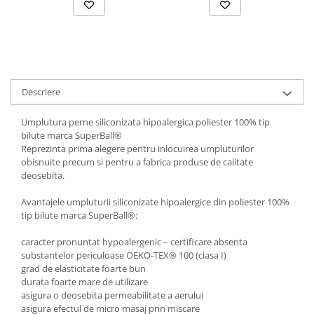
Descriere
Umplutura perne siliconizata hipoalergica poliester 100% tip
bilute marca SuperBall®
Reprezinta prima alegere pentru inlocuirea umpluturilor
obisnuite precum si pentru a fabrica produse de calitate
deosebita.
Avantajele umpluturii siliconizate hipoalergice din poliester 100%
tip bilute marca SuperBall®:
caracter pronuntat hypoalergenic – certificare absenta
substantelor periculoase OEKO-TEX® 100 (clasa I)
grad de elasticitate foarte bun
durata foarte mare de utilizare
asigura o deosebita permeabilitate a aerului
asigura efectul de micro masaj prin miscare