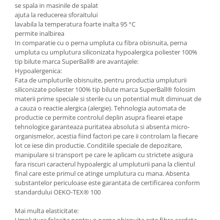
se spala in masinile de spalat
ajuta la reducerea sforaitului
lavabila la temperatura foarte inalta 95 °C
permite inalbirea
In comparatie cu o perna umpluta cu fibra obisnuita, perna
umpluta cu umplutura siliconizata hypoalergica poliester 100%
tip bilute marca SuperBall® are avantajele:
Hypoalergenica:
Fata de umpluturile obisnuite, pentru productia umpluturii
siliconizate poliester 100% tip bilute marca SuperBall® folosim
materii prime speciale si sterile cu un potential mult diminuat de
a cauza o reactie alergica (alergie). Tehnologia automata de
productie ce permite controlul deplin asupra fiearei etape
tehnologice garanteaza puritatea absoluta si absenta micro-
organismelor, acestia fiind factori pe care ii controlam la fiecare
lot ce iese din productie. Conditiile speciale de depozitare,
manipulare si transport pe care le aplicam cu strictete asigura
fara riscuri caracterul hypoalergic al umpluturii pana la clientul
final care este primul ce atinge umplutura cu mana. Absenta
substantelor periculoase este garantata de certificarea conform
standardului OEKO-TEX® 100
Mai multa elasticitate:
Umplutura folosita pentru o perna obisnuita este fibra cardata.