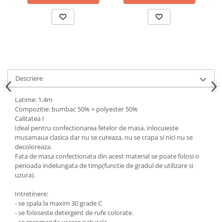
Descriere
Latime: 1.4m
Compozitie: bumbac 50% + polyester 50%
Calitatea I
Ideal pentru confectionarea fetelor de masa, inlocuieste
musamaua clasica dar nu se cuteaza, nu se crapa si nici nu se
decoloreaza.
Fata de masa confectionata din acest material se poate folosi o
perioada indelungata de timp(functie de gradul de utilizare si
uzura).
Intretinere:
- se spala la maxim 30 grade C
- se foloseste detergent de rufe colorate.
- se recomanda uscare naturala