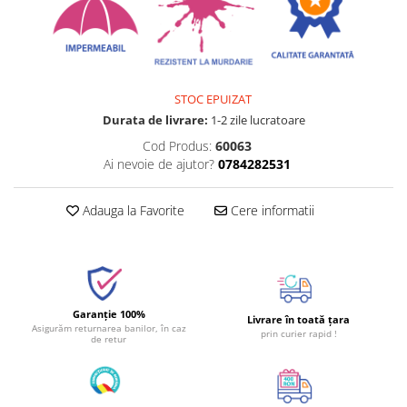
STOC EPUIZAT
Durata de livrare:
1-2 zile lucratoare
Cod Produs:
60063
Ai nevoie de ajutor?
0784282531
Adauga la Favorite
Cere informatii
Garanție 100%
Livrare în toată țara
Asigurăm returnarea banilor, în caz
prin curier rapid !
de retur