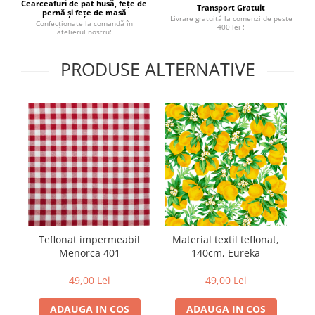
Cearceafuri de pat husă, fețe de
Transport Gratuit
pernă și fețe de masă
Livrare gratuită la comenzi de peste
Confecționate la comandă în
400 lei !
atelierul nostru!
PRODUSE ALTERNATIVE
Teflonat impermeabil
Material textil teflonat,
M
Menorca 401
140cm, Eureka
49,00 Lei
49,00 Lei
ADAUGA IN COS
ADAUGA IN COS