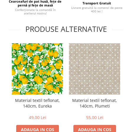
Cearceafuri de pat husă, fețe de
Transport Gratuit
pernă și fețe de masă
Livrare gratuită la comenzi de peste
Confecționate la comandă în
400 lei !
atelierul nostru!
PRODUSE ALTERNATIVE
Material textil teflonat,
Material textil teflonat,
M
140cm, Eureka
140cm, Plumeti
49,00 Lei
55,00 Lei
ADAUGA IN COS
ADAUGA IN COS