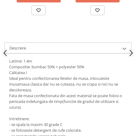
Descriere
Latime: 1.4m
Compozitie: bumbac 50% + polyester 50%
Calitatea I
Ideal pentru confectionarea fetelor de masa, inlocuieste
musamaua clasica dar nu se cuteaza, nu se crapa si nici nu se
decoloreaza.
Fata de masa confectionata din acest material se poate folosi o
perioada indelungata de timp(functie de gradul de utilizare si
uzura).
Intretinere:
- se spala la maxim 30 grade C
- se foloseste detergent de rufe colorate.
- se recomanda uscare naturala