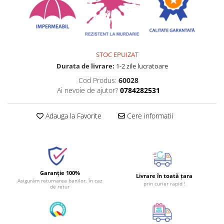
STOC EPUIZAT
Durata de livrare:
1-2 zile lucratoare
Cod Produs:
60028
Ai nevoie de ajutor?
0784282531
Adauga la Favorite
Cere informatii
Garanție 100%
Livrare în toată țara
Asigurăm returnarea banilor, în caz
prin curier rapid !
de retur