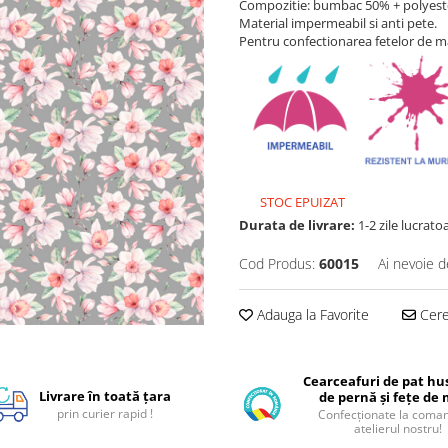
Compozitie: bumbac 50% + polyest
Material impermeabil si anti pete.
Pentru confectionarea fetelor de m
STOC EPUIZAT
Durata de livrare:
1-2 zile lucrato
Cod Produs:
60015
Ai nevoie d
Adauga la Favorite
Cere 
Cearceafuri de pat hus
Livrare în toată țara
de pernă și fețe de
prin curier rapid !
Confecționate la coman
atelierul nostru!