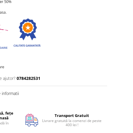
er 50%
asa.
are
e ajutor?
0784282531
informatii
ă, fețe
Transport Gratuit
 masă
Livrare gratuită la comenzi de peste
dă în
400 lei !