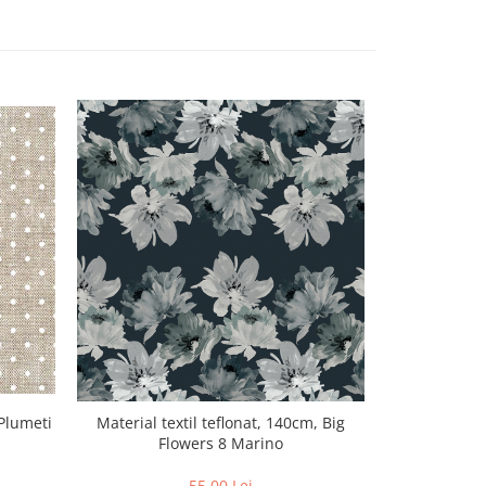
 Plumeti
Material tex
Material textil teflonat, 140cm, Big
Flowers 8 Marino
55,00 Lei