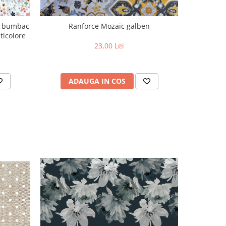
m, bumbac
Ranforce Mozaic galben
Ra
ticolore
23,00 Lei
ADAUGA IN COS
AD