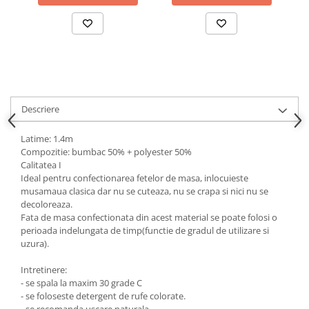
Descriere
Latime: 1.4m
Compozitie: bumbac 50% + polyester 50%
Calitatea I
Ideal pentru confectionarea fetelor de masa, inlocuieste
musamaua clasica dar nu se cuteaza, nu se crapa si nici nu se
decoloreaza.
Fata de masa confectionata din acest material se poate folosi o
perioada indelungata de timp(functie de gradul de utilizare si
uzura).
Intretinere:
- se spala la maxim 30 grade C
- se foloseste detergent de rufe colorate.
- se recomanda uscare naturala