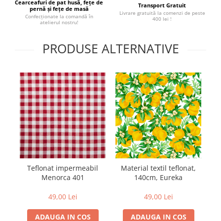
Cearceafuri de pat husă, fețe de
Transport Gratuit
pernă și fețe de masă
Livrare gratuită la comenzi de peste
Confecționate la comandă în
400 lei !
atelierul nostru!
PRODUSE ALTERNATIVE
Teflonat impermeabil
Material textil teflonat,
M
Menorca 401
140cm, Eureka
49,00 Lei
49,00 Lei
ADAUGA IN COS
ADAUGA IN COS