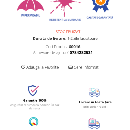
STOC EPUIZAT
Durata de livrare:
1-2 zile lucratoare
Cod Produs:
60016
Ai nevoie de ajutor?
0784282531
Adauga la Favorite
Cere informatii
Garanție 100%
Livrare în toată țara
Asigurăm returnarea banilor, în caz
prin curier rapid !
de retur