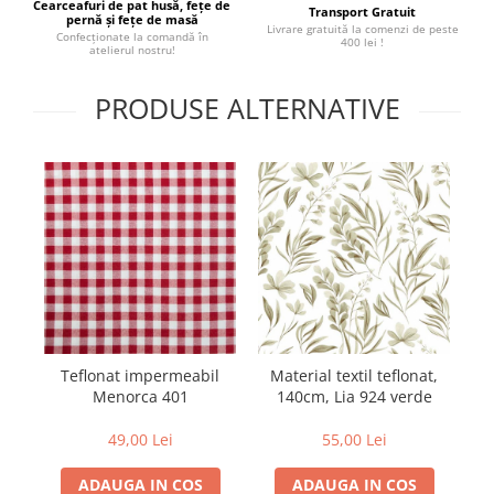
Cearceafuri de pat husă, fețe de
Transport Gratuit
pernă și fețe de masă
Livrare gratuită la comenzi de peste
Confecționate la comandă în
400 lei !
atelierul nostru!
PRODUSE ALTERNATIVE
Teflonat impermeabil
Material textil teflonat,
M
Menorca 401
140cm, Lia 924 verde
49,00 Lei
55,00 Lei
ADAUGA IN COS
ADAUGA IN COS