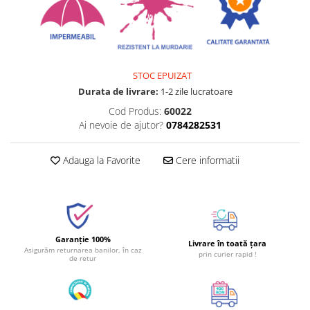
STOC EPUIZAT
Durata de livrare:
1-2 zile lucratoare
Cod Produs:
60022
Ai nevoie de ajutor?
0784282531
Adauga la Favorite
Cere informatii
Garanție 100%
Livrare în toată țara
Asigurăm returnarea banilor, în caz
prin curier rapid !
de retur