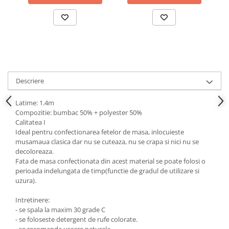
Descriere
Latime: 1.4m
Compozitie: bumbac 50% + polyester 50%
Calitatea I
Ideal pentru confectionarea fetelor de masa, inlocuieste
musamaua clasica dar nu se cuteaza, nu se crapa si nici nu se
decoloreaza.
Fata de masa confectionata din acest material se poate folosi o
perioada indelungata de timp(functie de gradul de utilizare si
uzura).
Intretinere:
- se spala la maxim 30 grade C
- se foloseste detergent de rufe colorate.
- se recomanda uscare naturala