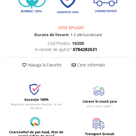
STOC EPUIZAT
Durata de livrare:
1-2 zile lucratoare
Cod Produs:
10200
Ai nevoie de ajutor?
0784282531
Adauga la Favorite
Cere informatii
Garanție 100%
Livrare în toată țara
Asigurăm returnarea banilor, în caz
prin curier rapid !
de retur
Cearceafuri de pat husă, fețe de
Transport Gratuit
pernă și fețe de masă