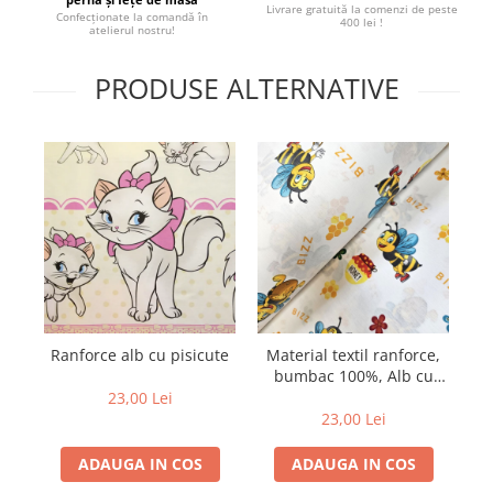
Livrare gratuită la comenzi de peste
Confecționate la comandă în
400 lei !
atelierul nostru!
PRODUSE ALTERNATIVE
Ranforce alb cu pisicute
Material textil ranforce,
bumbac 100%, Alb cu
albinute Bizz
23,00 Lei
23,00 Lei
ADAUGA IN COS
ADAUGA IN COS