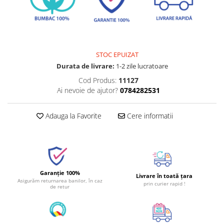
STOC EPUIZAT
Durata de livrare:
1-2 zile lucratoare
Cod Produs:
11127
Ai nevoie de ajutor?
0784282531
Adauga la Favorite
Cere informatii
Garanție 100%
Livrare în toată țara
Asigurăm returnarea banilor, în caz
prin curier rapid !
de retur