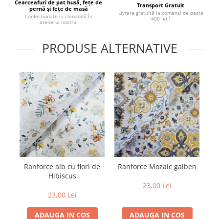
Cearceafuri de pat husă, fețe de
Transport Gratuit
pernă și fețe de masă
Livrare gratuită la comenzi de peste
Confecționate la comandă în
400 lei !
atelierul nostru!
PRODUSE ALTERNATIVE
Ranforce alb cu flori de
Ranforce Mozaic galben
M
Hibiscus
2
23,00 Lei
23,00 Lei
ADAUGA IN COS
ADAUGA IN COS