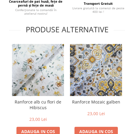
Cearceafuri de pat husă, fețe de
Transport Gratuit
pernă și fețe de masă
Livrare gratuită la comenzi de peste
Confecționate la comandă în
400 lei !
atelierul nostru!
PRODUSE ALTERNATIVE
Ranforce alb cu flori de
Ranforce Mozaic galben
M
Hibiscus
2
23,00 Lei
23,00 Lei
ADAUGA IN COS
ADAUGA IN COS