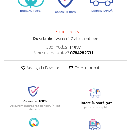
STOC EPUIZAT
Durata de livrare:
1-2 zile lucratoare
Cod Produs:
11097
Ai nevoie de ajutor?
0784282531
Adauga la Favorite
Cere informatii
Garanție 100%
Livrare în toată țara
Asigurăm returnarea banilor, în caz
prin curier rapid !
de retur