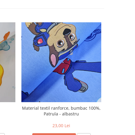
Material textil ranforce, bumbac 100%,
Material text
Patrula - albastru
Al
23,00 Lei