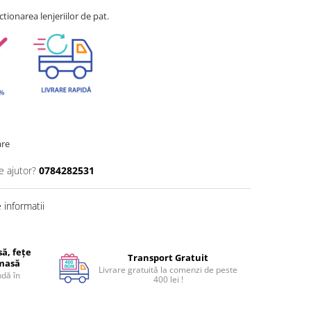
tionarea lenjeriilor de pat.
are
e ajutor?
0784282531
informatii
ă, fețe
Transport Gratuit
 masă
Livrare gratuită la comenzi de peste
dă în
400 lei !