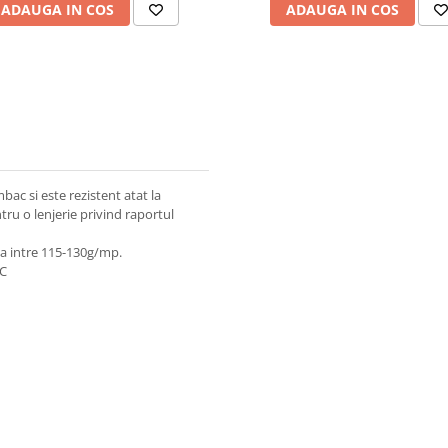
ADAUGA IN COS
ADAUGA IN COS
ac si este rezistent atat la
ntru o lenjerie privind raportul
za intre 115-130g/mp.
 C