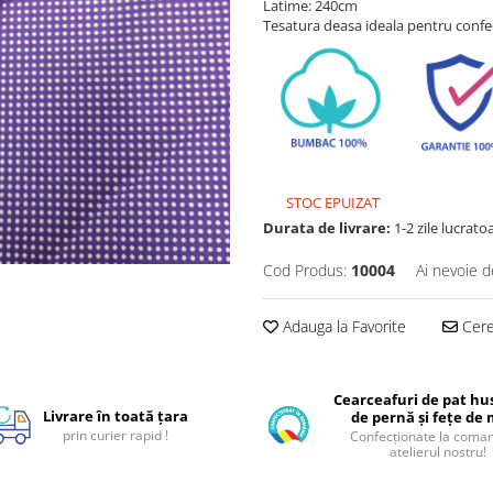
Latime: 240cm
Tesatura deasa ideala pentru confec
STOC EPUIZAT
Durata de livrare:
1-2 zile lucrato
Cod Produs:
10004
Ai nevoie d
Adauga la Favorite
Cere 
Cearceafuri de pat hus
Livrare în toată țara
de pernă și fețe de
prin curier rapid !
Confecționate la coman
atelierul nostru!