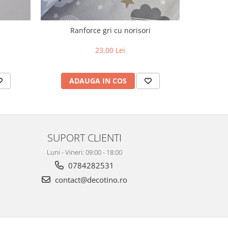
Ranforce gri cu norisori
R
23,00 Lei
ADAUGA IN COS
AD
SUPORT CLIENTI
Luni - Vineri: 09:00 - 18:00
0784282531
contact@decotino.ro