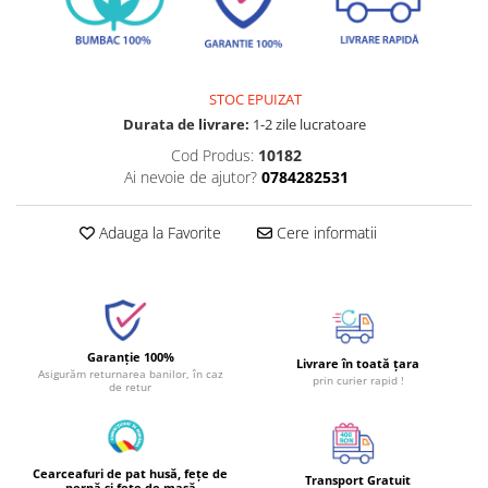
STOC EPUIZAT
Durata de livrare:
1-2 zile lucratoare
Cod Produs:
10182
Ai nevoie de ajutor?
0784282531
Adauga la Favorite
Cere informatii
Garanție 100%
Livrare în toată țara
Asigurăm returnarea banilor, în caz
prin curier rapid !
de retur
Cearceafuri de pat husă, fețe de
Transport Gratuit
pernă și fețe de masă