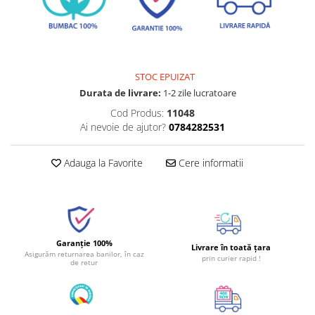
STOC EPUIZAT
Durata de livrare:
1-2 zile lucratoare
Cod Produs:
11048
Ai nevoie de ajutor?
0784282531
Adauga la Favorite
Cere informatii
Garanție 100%
Livrare în toată țara
Asigurăm returnarea banilor, în caz
prin curier rapid !
de retur