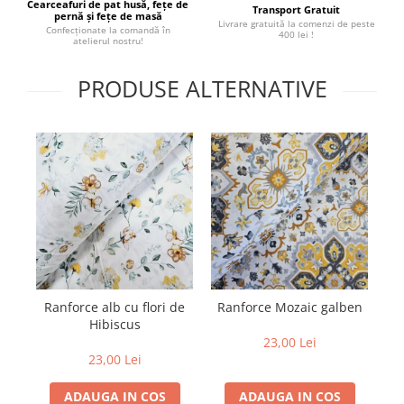
Cearceafuri de pat husă, fețe de
Transport Gratuit
pernă și fețe de masă
Livrare gratuită la comenzi de peste
Confecționate la comandă în
400 lei !
atelierul nostru!
PRODUSE ALTERNATIVE
Ranforce alb cu flori de
Ranforce Mozaic galben
M
Hibiscus
2
23,00 Lei
23,00 Lei
ADAUGA IN COS
ADAUGA IN COS