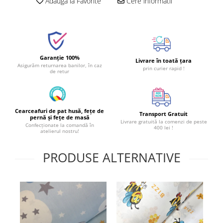
Adauga la Favorite
Cere informatii
Garanție 100%
Livrare în toată țara
Asigurăm returnarea banilor, în caz
prin curier rapid !
de retur
Cearceafuri de pat husă, fețe de
Transport Gratuit
pernă și fețe de masă
Livrare gratuită la comenzi de peste
Confecționate la comandă în
400 lei !
atelierul nostru!
PRODUSE ALTERNATIVE