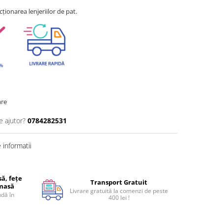
ționarea lenjeriilor de pat.
are
e ajutor?
0784282531
informatii
ă, fețe
Transport Gratuit
 masă
Livrare gratuită la comenzi de peste
dă în
400 lei !