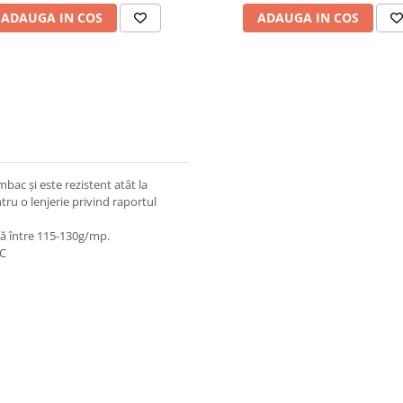
ADAUGA IN COS
ADAUGA IN COS
bac și este rezistent atât la
ntru o lenjerie privind raportul
ză între 115-130g/mp.
 C