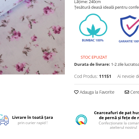
Lățime: 240cm
Țesătură deasă ideală pentru confec
STOC EPUIZAT
Durata de livrare:
1-2 zile lucrato
Cod Produs:
11151
Ai nevoie d
Adauga la Favorite
Cere 
Cearceafuri de pat hus
Livrare în toată țara
de pernă și fețe de
prin curier rapid !
Confecționate la coman
atelierul nostru!