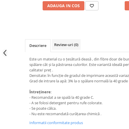
ADAUGA IN COS
Review-uri
(0)
Descriere
Este un material cu o țesătură deasă , din fibre doar de bum
spălare cât și la păstrarea culorilor. Este variantă ideală pe
calitate/ preț .
Densitate: în funcție de gradul de imprimare această varia
Grad de intrare la apă: 3% la o spălare normală la 40 grade
Întreținere
:
- Recomandat a se spală la 40 grade C.
- A se folosi detergent pentru rufe colorate.
- Se poate călca.
- Nu este recomandată curățarea chimică .
Informatii conformitate produs