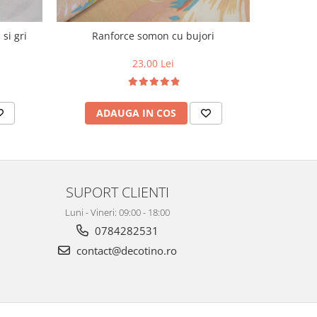
si gri
Ranforce somon cu bujori
Material t
100%, Alb
23,00 Lei
ADAUGA IN COS
AD
SUPORT CLIENTI
Luni - Vineri: 09:00 - 18:00
0784282531
contact@decotino.ro