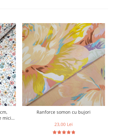
0cm,
Ranforce somon cu bujori
Material 
e mici
bumbac 100%
23,00 Lei