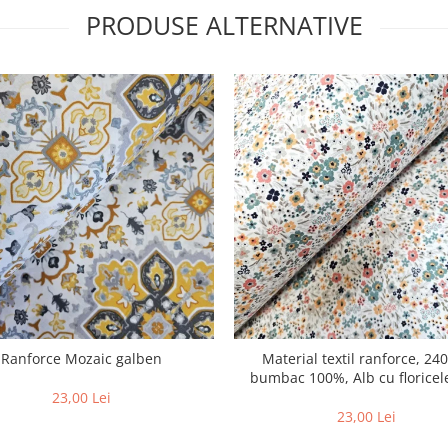
PRODUSE ALTERNATIVE
Ranforce Mozaic galben
Material textil ranforce, 24
bumbac 100%, Alb cu floricel
multicolore
23,00 Lei
23,00 Lei