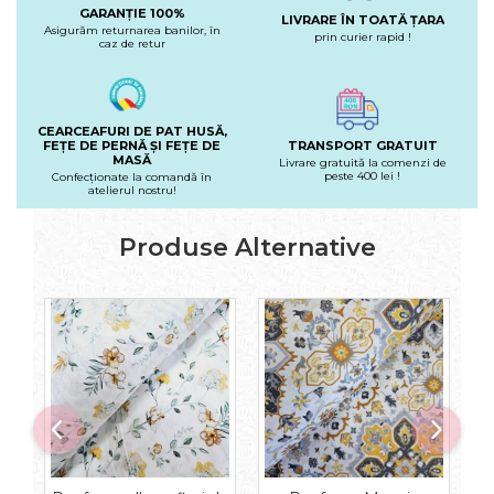
GARANȚIE 100%
LIVRARE ÎN TOATĂ ȚARA
Asigurăm returnarea banilor, în
prin curier rapid !
caz de retur
CEARCEAFURI DE PAT HUSĂ,
FEȚE DE PERNĂ ȘI FEȚE DE
TRANSPORT GRATUIT
MASĂ
Livrare gratuită la comenzi de
peste 400 lei !
Confecționate la comandă în
atelierul nostru!
Produse Alternative