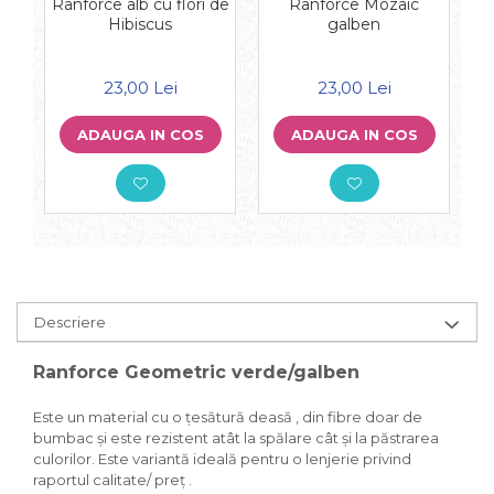
Ranforce alb cu flori de
Ranforce Mozaic
M
Hibiscus
galben
2
23,00 Lei
23,00 Lei
ADAUGA IN COS
ADAUGA IN COS
Descriere
Ranforce Geometric verde/galben
Este un material cu o țesătură deasă , din fibre doar de
bumbac și este rezistent atât la spălare cât și la păstrarea
culorilor. Este variantă ideală pentru o lenjerie privind
raportul calitate/ preț .