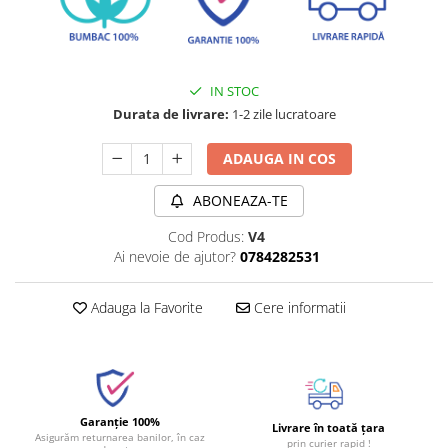
IN STOC
Durata de livrare:
1-2 zile lucratoare
ADAUGA IN COS
ABONEAZA-TE
Cod Produs:
V4
Ai nevoie de ajutor?
0784282531
Adauga la Favorite
Cere informatii
Garanție 100%
Livrare în toată țara
Asigurăm returnarea banilor, în caz
prin curier rapid !