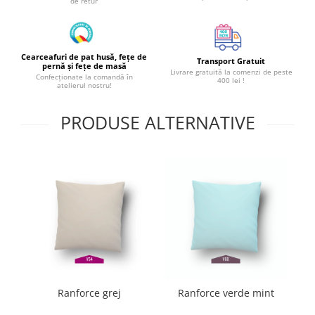
de retur
Cearceafuri de pat husă, fețe de
Transport Gratuit
pernă și fețe de masă
Livrare gratuită la comenzi de peste
Confecționate la comandă în
400 lei !
atelierul nostru!
PRODUSE ALTERNATIVE
Ranforce grej
Ranforce verde mint