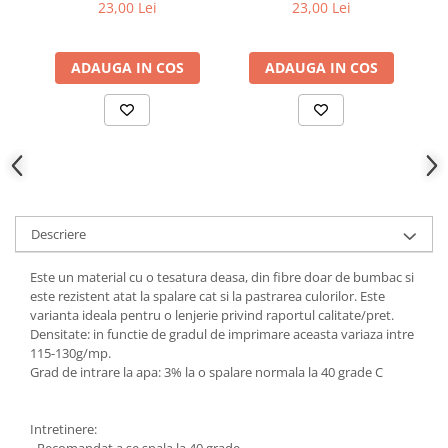
23,00 Lei
23,00 Lei
ADAUGA IN COS
ADAUGA IN COS
Descriere
Este un material cu o tesatura deasa, din fibre doar de bumbac si
este rezistent atat la spalare cat si la pastrarea culorilor. Este
varianta ideala pentru o lenjerie privind raportul calitate/pret.
Densitate: in functie de gradul de imprimare aceasta variaza intre
115-130g/mp.
Grad de intrare la apa: 3% la o spalare normala la 40 grade C
Intretinere:
- Recomandat a se spala la 40 grade.