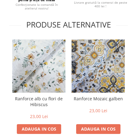
Livrare gratuită la comenzi de peste
Confecționate la comandă în
400 lei !
atelierul nostru!
PRODUSE ALTERNATIVE
Ranforce alb cu flori de
Ranforce Mozaic galben
M
Hibiscus
2
23,00 Lei
23,00 Lei
ADAUGA IN COS
ADAUGA IN COS