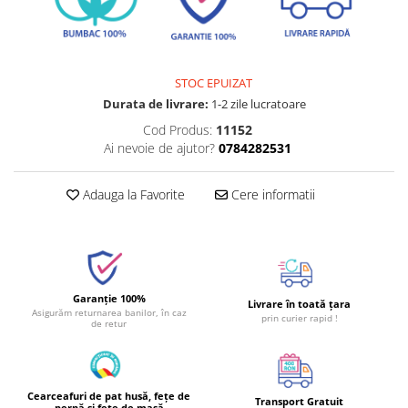
STOC EPUIZAT
Durata de livrare:
1-2 zile lucratoare
Cod Produs:
11152
Ai nevoie de ajutor?
0784282531
Adauga la Favorite
Cere informatii
Garanție 100%
Livrare în toată țara
Asigurăm returnarea banilor, în caz
prin curier rapid !
de retur
Cearceafuri de pat husă, fețe de
Transport Gratuit
pernă și fețe de masă