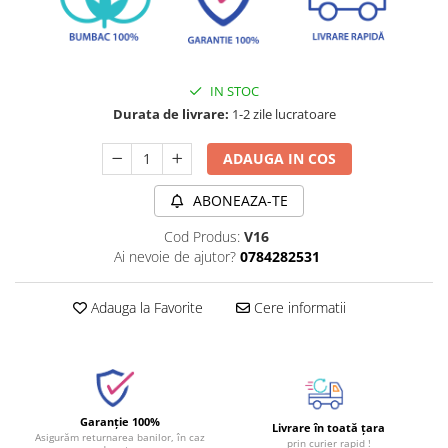
IN STOC
Durata de livrare:
1-2 zile lucratoare
ADAUGA IN COS
ABONEAZA-TE
Cod Produs:
V16
Ai nevoie de ajutor?
0784282531
Adauga la Favorite
Cere informatii
Garanție 100%
Livrare în toată țara
Asigurăm returnarea banilor, în caz
prin curier rapid !