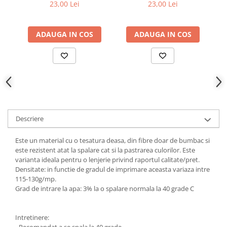
23,00 Lei
23,00 Lei
ADAUGA IN COS
ADAUGA IN COS
Descriere
Este un material cu o tesatura deasa, din fibre doar de bumbac si
este rezistent atat la spalare cat si la pastrarea culorilor. Este
varianta ideala pentru o lenjerie privind raportul calitate/pret.
Densitate: in functie de gradul de imprimare aceasta variaza intre
115-130g/mp.
Grad de intrare la apa: 3% la o spalare normala la 40 grade C
Intretinere:
- Recomandat a se spala la 40 grade.