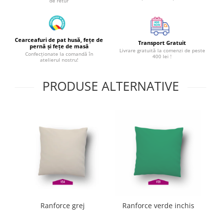
de retur
Cearceafuri de pat husă, fețe de
Transport Gratuit
pernă și fețe de masă
Livrare gratuită la comenzi de peste
Confecționate la comandă în
400 lei !
atelierul nostru!
PRODUSE ALTERNATIVE
Ranforce grej
Ranforce verde inchis