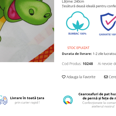
Lățime: 240cm
Țesătură deasă ideală pentru confec
STOC EPUIZAT
Durata de livrare:
1-2 zile lucrato
Cod Produs:
10248
Ai nevoie d
Adauga la Favorite
Cere 
Cearceafuri de pat hus
Livrare în toată țara
de pernă și fețe de
prin curier rapid !
Confecționate la coman
atelierul nostru!