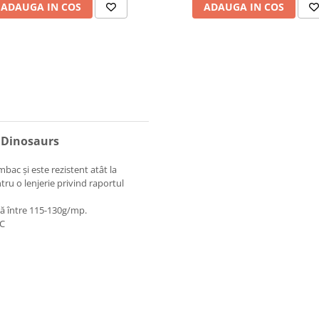
ADAUGA IN COS
ADAUGA IN COS
b Dinosaurs
bac și este rezistent atât la
ntru o lenjerie privind raportul
ză între 115-130g/mp.
 C