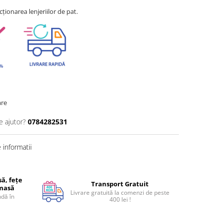
ționarea lenjeriilor de pat.
are
e ajutor?
0784282531
informatii
ă, fețe
Transport Gratuit
 masă
Livrare gratuită la comenzi de peste
dă în
400 lei !