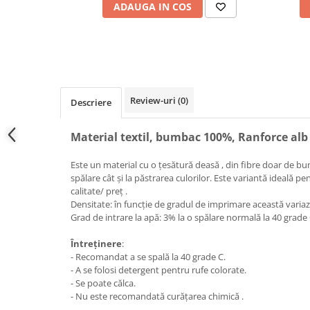
ADAUGA IN COS
Review-uri
(0)
Descriere
Material textil, bumbac 100%, Ranforce al
Este un material cu o țesătură deasă , din fibre doar de bum
spălare cât și la păstrarea culorilor. Este variantă ideală pe
calitate/ preț .
Densitate: în funcție de gradul de imprimare această varia
Grad de intrare la apă: 3% la o spălare normală la 40 grade
Întreținere
:
- Recomandat a se spală la 40 grade C.
- A se folosi detergent pentru rufe colorate.
- Se poate călca.
- Nu este recomandată curățarea chimică .