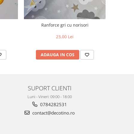
Ranforce gri cu norisori
R
23,00 Lei
ADAUGA IN COS
AD
SUPORT CLIENTI
Luni - Vineri: 09:00 - 18:00
0784282531
contact@decotino.ro