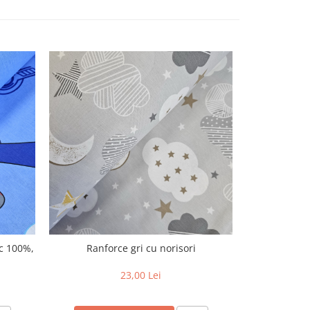
ac 100%,
Ranforce gri cu norisori
Material text
Al
23,00 Lei