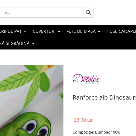
ERII DE PAT
CUVERTURI
FEȚE DE MASĂ
HUSE CANAPE
SĂ ȘI GRĂDINĂ
Ranforce alb Dinosaur
23,00 Lei
Compoziție: Bumbac 100%