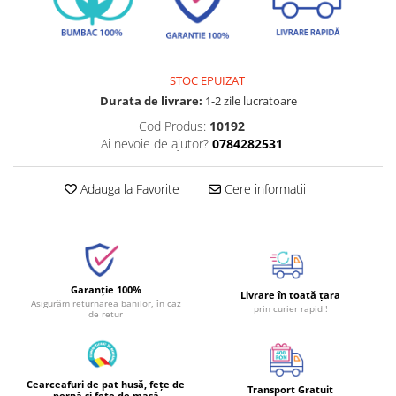
STOC EPUIZAT
Durata de livrare:
1-2 zile lucratoare
Cod Produs:
10192
Ai nevoie de ajutor?
0784282531
Adauga la Favorite
Cere informatii
Garanție 100%
Livrare în toată țara
Asigurăm returnarea banilor, în caz
prin curier rapid !
de retur
Cearceafuri de pat husă, fețe de
Transport Gratuit
pernă și fețe de masă