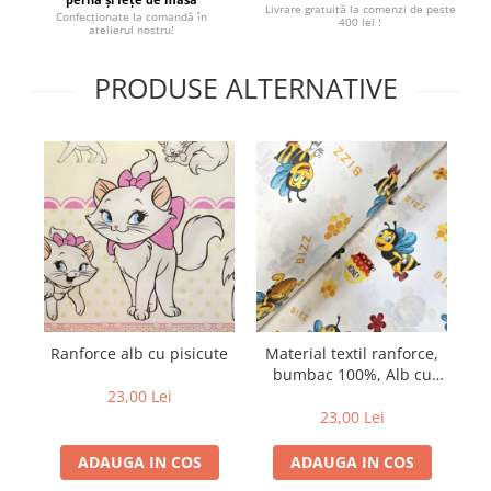
Livrare gratuită la comenzi de peste
Confecționate la comandă în
400 lei !
atelierul nostru!
PRODUSE ALTERNATIVE
Ranforce alb cu pisicute
Material textil ranforce,
bumbac 100%, Alb cu
albinute Bizz
23,00 Lei
23,00 Lei
ADAUGA IN COS
ADAUGA IN COS