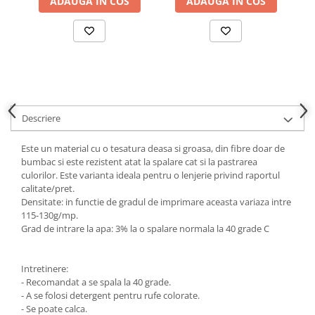
ADAUGA IN COS
ADAUGA IN COS
Descriere
Este un material cu o tesatura deasa si groasa, din fibre doar de
bumbac si este rezistent atat la spalare cat si la pastrarea
culorilor. Este varianta ideala pentru o lenjerie privind raportul
calitate/pret.
Densitate: in functie de gradul de imprimare aceasta variaza intre
115-130g/mp.
Grad de intrare la apa: 3% la o spalare normala la 40 grade C
Intretinere:
- Recomandat a se spala la 40 grade.
- A se folosi detergent pentru rufe colorate.
- Se poate calca.