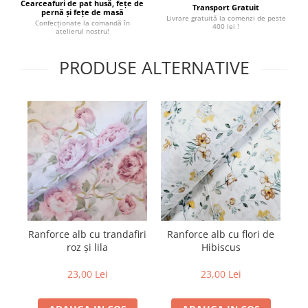
Cearceafuri de pat husă, fețe de
Transport Gratuit
pernă și fețe de masă
Livrare gratuită la comenzi de peste
Confecționate la comandă în
400 lei !
atelierul nostru!
PRODUSE ALTERNATIVE
Ranforce alb cu trandafiri
Ranforce alb cu flori de
M
roz și lila
Hibiscus
2
23,00 Lei
23,00 Lei