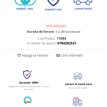
STOC EPUIZAT
Durata de livrare:
1-2 zile lucratoare
Cod Produs:
11084
Ai nevoie de ajutor?
0784282531
Adauga la Favorite
Cere informatii
Garanție 100%
Livrare în toată țara
Asigurăm returnarea banilor, în caz
prin curier rapid !
de retur