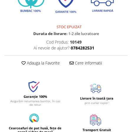
STOC EPUIZAT
Durata de livrare:
1-2 zile lucratoare
Cod Produs:
10149
Ai nevoie de ajutor?
0784282531
Adauga la Favorite
Cere informatii
Garanție 100%
Livrare în toată țara
Asigurăm returnarea banilor, în caz
prin curier rapid !
de retur
Cearceafuri de pat husă, fețe de
Transport Gratuit
pernă și fețe de masă