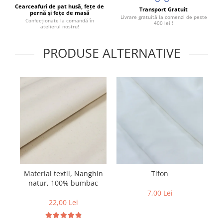
Cearceafuri de pat husă, fețe de
Transport Gratuit
pernă și fețe de masă
Livrare gratuită la comenzi de peste
Confecționate la comandă în
400 lei !
atelierul nostru!
PRODUSE ALTERNATIVE
Material textil, Nanghin
Tifon
natur, 100% bumbac
7,00 Lei
22,00 Lei