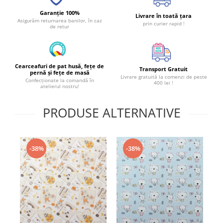
Garanție 100%
Livrare în toată țara
Asigurăm returnarea banilor, în caz
prin curier rapid !
de retur
Cearceafuri de pat husă, fețe de
Transport Gratuit
pernă și fețe de masă
Livrare gratuită la comenzi de peste
Confecționate la comandă în
400 lei !
atelierul nostru!
PRODUSE ALTERNATIVE
-38%
-38%