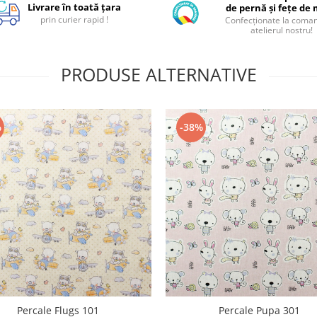
Livrare în toată țara
de pernă și fețe de
prin curier rapid !
Confecționate la coman
atelierul nostru!
PRODUSE ALTERNATIVE
%
-38%
Percale Flugs 101
Percale Pupa 301