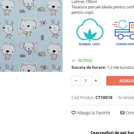
Latime: 150cm
Tesatura percale ideala pentru confe
pentru copii.
IN STOC
Durata de livrare:
1-2 zile lucrato
ADAUG
Cod Produs:
CT10018
Ai nevoi
Adauga la Favorite
Cere 
Cearceafuri de pat hus