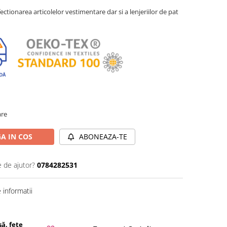
ctionarea articolelor vestimentare dar si a lenjeriilor de pat
are
A IN COS
ABONEAZA-TE
e de ajutor?
0784282531
informatii
ă, fețe