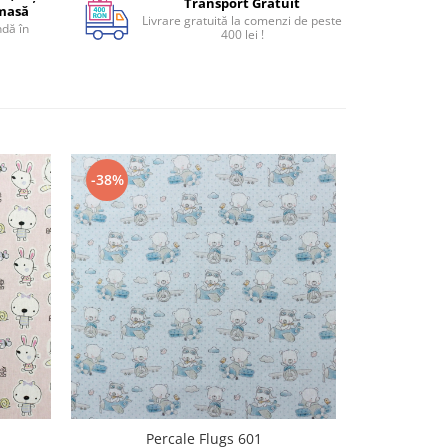
Transport Gratuit
 masă
Livrare gratuită la comenzi de peste
dă în
400 lei !
-38%
Percale Flugs 601