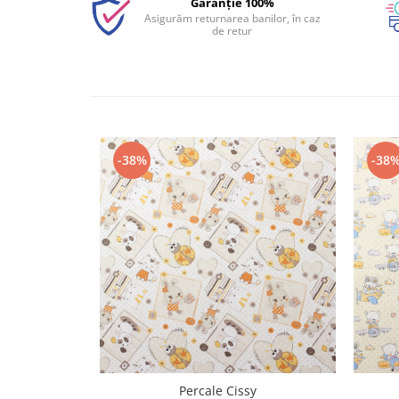
Garanție 100%
Asigurăm returnarea banilor, în caz
de retur
-38%
-38
Percale Cissy