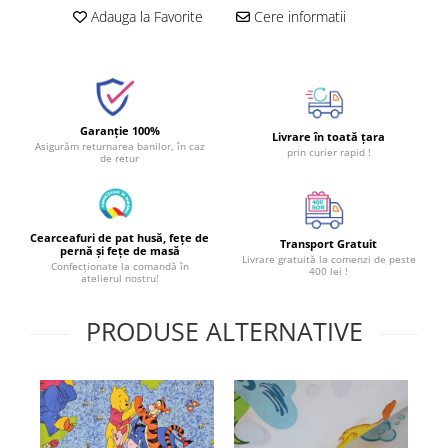
Adauga la Favorite
Cere informatii
Garanție 100%
Livrare în toată țara
Asigurăm returnarea banilor, în caz
prin curier rapid !
de retur
Cearceafuri de pat husă, fețe de
Transport Gratuit
pernă și fețe de masă
Livrare gratuită la comenzi de peste
Confecționate la comandă în
400 lei !
atelierul nostru!
PRODUSE ALTERNATIVE