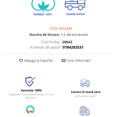
STOC EPUIZAT
Durata de livrare:
1-2 zile lucratoare
Cod Produs:
20043
Ai nevoie de ajutor?
0784282531
Adauga la Favorite
Cere informatii
Garanție 100%
Livrare în toată țara
Asigurăm returnarea banilor, în caz
prin curier rapid !
de retur