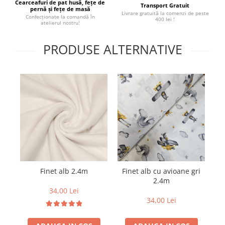
Cearceafuri de pat husă, fețe de
Transport Gratuit
pernă și fețe de masă
Livrare gratuită la comenzi de peste
Confecționate la comandă în
400 lei !
atelierul nostru!
PRODUSE ALTERNATIVE
Finet alb 2.4m
Finet alb cu avioane gri
2.4m
2
34,00 Lei
34,00 Lei