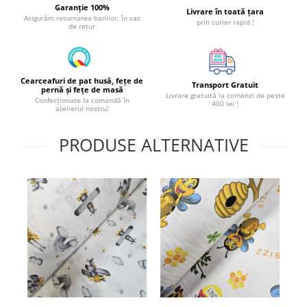
Garanție 100%
Livrare în toată țara
Asigurăm returnarea banilor, în caz
prin curier rapid !
de retur
Cearceafuri de pat husă, fețe de
Transport Gratuit
pernă și fețe de masă
Livrare gratuită la comenzi de peste
Confecționate la comandă în
400 lei !
atelierul nostru!
PRODUSE ALTERNATIVE