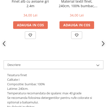
Finet alb cu avioane gri
Material textil finet,
2.4m
240cm, 100% bumbac,
2
Alb cu albinuta
A
34,00 Lei
34,00 Lei
ADAUGA IN COS
ADAUGA IN COS
Descriere
Tesatura finet
Calitate I
Compozitie: bumbac 100%
Latime: 240cm.
Temperatura recomandata de spalare: max 40 grade
Se recomanda folosirea detergentilor pentru rufe colorate si
optional a balsamului.
Nu folositi inalbitor.