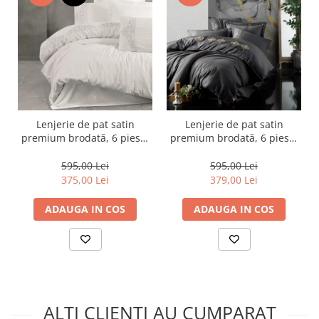
Lenjerie de pat satin
Lenjerie de pat satin
premium brodată, 6 piese,
premium brodată, 6 piese,
bumbac 100%, Cotton Box,
bumbac 100%, Cotton Box,
Genny - White
King - Anthracite
595,00 Lei
595,00 Lei
375,00 Lei
379,00 Lei
ADAUGA IN COS
ADAUGA IN COS
ALTI CLIENTI AU CUMPARAT