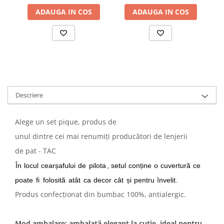
ADAUGA IN COS
ADAUGA IN COS
Descriere
Alege un set pique, produs de
unul dintre cei mai renumiți producători de lenjerii
de pat - TAC
În
locul
cearșafului
de
pilota
, setul
conține
o
cuvertură
ce
poate
fi
folosită
atât
ca
decor
cât
și
pentru
învelit.
Produs confecționat din bumbac 100%, antialergic.
Mod ambalare: ambalată elegant la cutie, ideal pentru