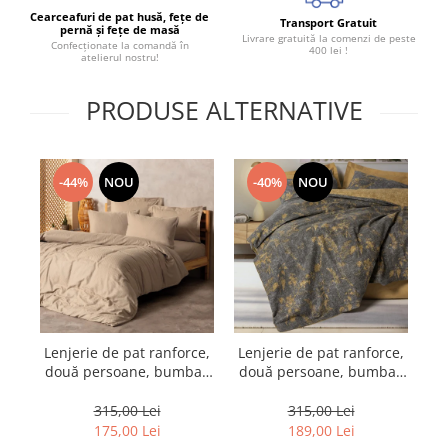
Cearceafuri de pat husă, fețe de
Transport Gratuit
pernă și fețe de masă
Livrare gratuită la comenzi de peste
Confecționate la comandă în
400 lei !
atelierul nostru!
PRODUSE ALTERNATIVE
-44%
NOU
-40%
NOU
Lenjerie de pat ranforce,
Lenjerie de pat ranforce,
Le
două persoane, bumbac
două persoane, bumbac
d
100%, Cotton Box, Plaid -
100%, Cotton Box,
10
Bej
Yadawa - Mustard
315,00 Lei
315,00 Lei
175,00 Lei
189,00 Lei