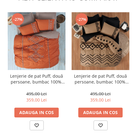
-27%
-27%
Lenjerie de pat Puff, două
Lenjerie de pat Puff, două
persoane, bumbac 100%,
persoane, bumbac 100%,
Cotton Box, Liya - Tile Red
Cotton Box, Elio - Copper
495,00 Lei
495,00 Lei
359,00 Lei
359,00 Lei
ADAUGA IN COS
ADAUGA IN COS