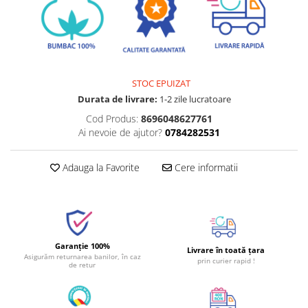
STOC EPUIZAT
Durata de livrare:
1-2 zile lucratoare
Cod Produs:
8696048627761
Ai nevoie de ajutor?
0784282531
Adauga la Favorite
Cere informatii
Garanție 100%
Livrare în toată țara
Asigurăm returnarea banilor, în caz
prin curier rapid !
de retur