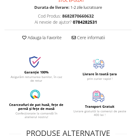
STOC EPUIZAT
Durata de livrare:
1-2 zile lucratoare
Cod Produs:
8682870660632
Ai nevoie de ajutor?
0784282531
Adauga la Favorite
Cere informatii
Garanție 100%
Livrare în toată țara
Asigurăm returnarea banilor, în caz
prin curier rapid !
de retur
Cearceafuri de pat husă, fețe de
Transport Gratuit
pernă și fețe de masă
Livrare gratuită la comenzi de peste
Confecționate la comandă în
400 lei !
atelierul nostru!
PRODUSE ALTERNATIVE