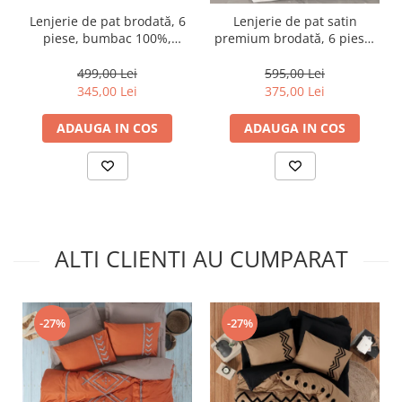
Lenjerie de pat brodată, 6
Lenjerie de pat satin
piese, bumbac 100%,
premium brodată, 6 piese,
Cotton Box, Guher
bumbac 100%, Cotton Box,
Genny - White
499,00 Lei
595,00 Lei
345,00 Lei
375,00 Lei
ADAUGA IN COS
ADAUGA IN COS
ALTI CLIENTI AU CUMPARAT
-27%
-27%