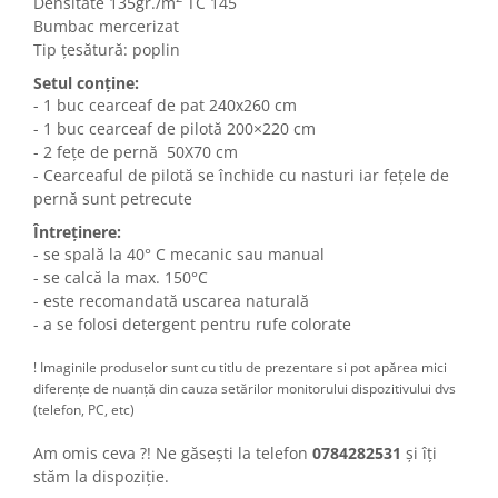
Densitate 135gr./m
TC 145
Bumbac mercerizat
Tip țesătură: poplin
Setul conține:
- 1 buc cearceaf de pat 240x260 cm
- 1 buc cearceaf de pilotă 200×220 cm
- 2 fețe de pernă 50X70 cm
- Cearceaful de pilotă se închide cu nasturi iar fețele de
pernă sunt petrecute
Întreținere:
- se spală la 40° C mecanic sau manual
- se calcă la max. 150°C
- este recomandată uscarea naturală
- a se folosi detergent pentru rufe colorate
! Imaginile produselor sunt cu titlu de prezentare si pot apărea mici
diferențe de nuanță din cauza setărilor monitorului dispozitivului dvs
(telefon, PC, etc)
Am omis ceva ?! Ne găsești la telefon
0784282531
și îți
stăm la dispoziție.