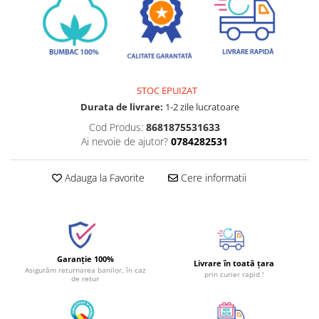
STOC EPUIZAT
Durata de livrare:
1-2 zile lucratoare
Cod Produs:
8681875531633
Ai nevoie de ajutor?
0784282531
Adauga la Favorite
Cere informatii
Garanție 100%
Livrare în toată țara
Asigurăm returnarea banilor, în caz
prin curier rapid !
de retur