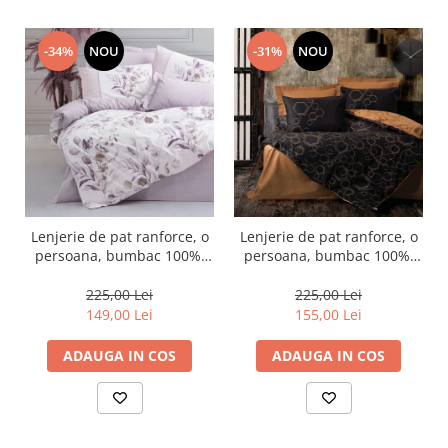
-34%
NOU
-31%
NOU
Lenjerie de pat ranforce, o
Lenjerie de pat ranforce, o
persoana, bumbac 100%,
persoana, bumbac 100%,
Cotton Box, Nadia - Lilac
Cotton Box, Dawn - Copper
225,00 Lei
225,00 Lei
149,00 Lei
155,00 Lei
ADAUGA IN COS
ADAUGA IN COS