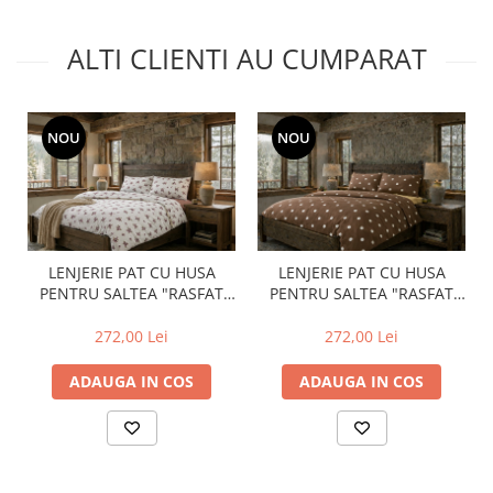
ALTI CLIENTI AU CUMPARAT
NOU
NOU
LENJERIE PAT CU HUSA
LENJERIE PAT CU HUSA
PENTRU SALTEA "RASFAT
PENTRU SALTEA "RASFAT
NATURAL", TRICOT 100%
NATURAL", TRICOT 100%
BUMBAC
BUMBAC
272,00 Lei
272,00 Lei
ADAUGA IN COS
ADAUGA IN COS