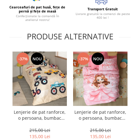
Cearceafuri de pat husă, fețe de
Transport Gratuit
pernă și fețe de masă
Livrare gratuită la comenzi de peste
Confecționate la comandă în
400 lei !
atelierul nostru!
PRODUSE ALTERNATIVE
-37%
NOU
-37%
NOU
Lenjerie de pat ranforce,
Lenjerie de pat ranforce,
Le
o persoana, bumbac
o persoana, bumbac
100%, Cotton Box, Cars -
100%, Cotton Box,
10
Beige
Gimbiya - Pink
215,00 Lei
215,00 Lei
135,00 Lei
135,00 Lei