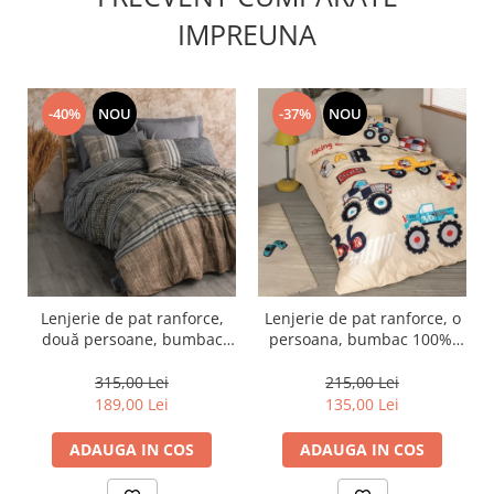
IMPREUNA
-40%
NOU
-37%
NOU
Lenjerie de pat ranforce,
Lenjerie de pat ranforce, o
două persoane, bumbac
persoana, bumbac 100%,
100%, Cotton Box, Timbre -
Cotton Box, Cars - Beige
Anthracite
315,00 Lei
215,00 Lei
189,00 Lei
135,00 Lei
ADAUGA IN COS
ADAUGA IN COS