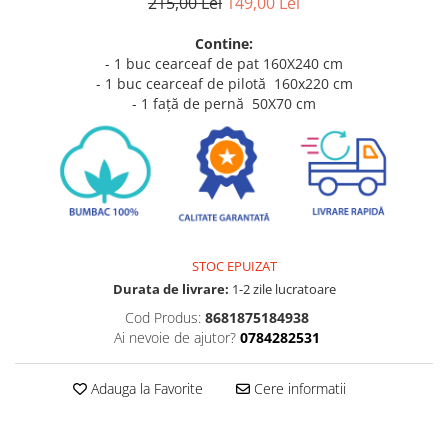
215,00 Lei
149,00 Lei
Contine:
- 1 buc cearceaf de pat 160X240 cm
- 1 buc cearceaf de pilotă 160x220 cm
- 1 față de pernă 50X70 cm
STOC EPUIZAT
Durata de livrare:
1-2 zile lucratoare
Cod Produs:
8681875184938
Ai nevoie de ajutor?
0784282531
Adauga la Favorite
Cere informatii