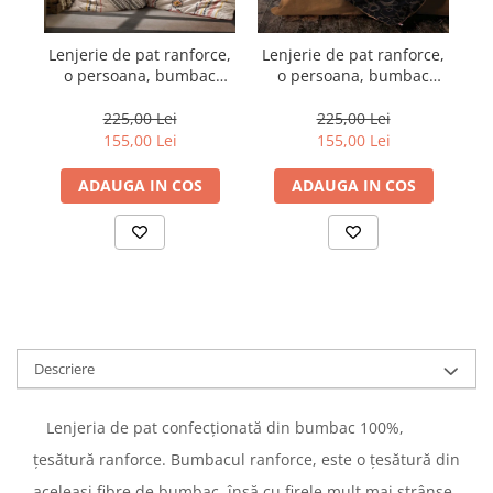
Lenjerie de pat ranforce,
Lenjerie de pat ranforce,
Le
o persoana, bumbac
o persoana, bumbac
100%, Cotton Box, Felix -
100%, Cotton Box, Dawn -
1
Tile Red
Copper
225,00 Lei
225,00 Lei
155,00 Lei
155,00 Lei
ADAUGA IN COS
ADAUGA IN COS
Descriere
Lenjeria de pat confecționată din bumbac 100%,
țesătură ranforce. Bumbacul ranforce, este o țesătură din
aceleași fibre de bumbac, însă cu firele mult mai strânse,