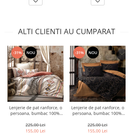
ALTI CLIENTI AU CUMPARAT
-31%
NOU
-31%
NOU
Lenjerie de pat ranforce, o
Lenjerie de pat ranforce, o
persoana, bumbac 100%,
persoana, bumbac 100%,
Cotton Box, Felix - Tile Red
Cotton Box, Dawn - Copper
225,00 Lei
225,00 Lei
155,00 Lei
155,00 Lei