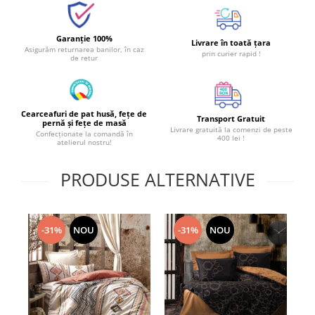
Garanție 100%
Livrare în toată țara
Asigurăm returnarea banilor, în caz
prin curier rapid !
de retur
Cearceafuri de pat husă, fețe de
Transport Gratuit
pernă și fețe de masă
Livrare gratuită la comenzi de peste
Confecționate la comandă în
400 lei !
atelierul nostru!
PRODUSE ALTERNATIVE
-31%
NOU
-31%
NOU