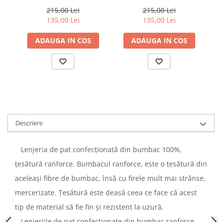
100%, Cotton Box, Twinka
100%, Cotton Box, Cars -
- Pink
Beige
215,00 Lei
215,00 Lei
135,00 Lei
135,00 Lei
ADAUGA IN COS
ADAUGA IN COS
Descriere
Lenjeria de pat confecționată din bumbac 100%,
țesătură ranforce. Bumbacul ranforce, este o țesătură din
aceleași fibre de bumbac, însă cu firele mult mai strânse,
mercerizate. Țesătură este deasă ceea ce face că acest
tip de material să fie fin și rezistent la uzură.
Lenjeriile de pat confecționate din bumbac ranforce