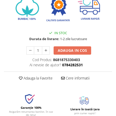
IN STOC
Durata de livrare:
1-2 zile lucratoare
ADAUGA IN COS
Cod Produs:
8681875330403
Ai nevoie de ajutor?
0784282531
Adauga la Favorite
Cere informatii
Garanție 100%
Livrare în toată țara
Asigurăm returnarea banilor, în caz
prin curier rapid !
de retur