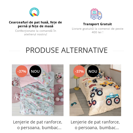
Cearceafuri de pat husă, fețe de
Transport Gratuit
pernă și fețe de masă
Livrare gratuită la comenzi de peste
Confecționate la comandă în
400 lei !
atelierul nostru!
PRODUSE ALTERNATIVE
-37%
NOU
-37%
NOU
Lenjerie de pat ranforce,
Lenjerie de pat ranforce,
Le
o persoana, bumbac
o persoana, bumbac