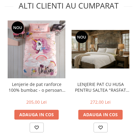
ALTI CLIENTI AU CUMPARAT
NOU
NOU
Lenjerie de pat ranforce
LENJERIE PAT CU HUSA
100% bumbac - o persoana
PENTRU SALTEA "RASFAT
(Pink Dreams)
NATURAL", TRICOT 100%
BUMBAC
205,00 Lei
272,00 Lei
ADAUGA IN COS
ADAUGA IN COS