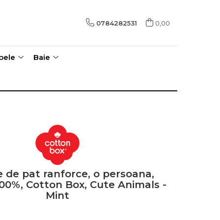
0784282531
0,00
pele
Baie
e de pat ranforce, o persoana,
0%, Cotton Box, Cute Animals -
Mint