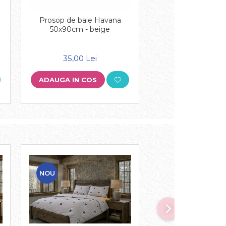
Prosop de baie Havana
Prosop de baie
50x90cm - beige
70x140cm - m
35,00 Lei
65,00 Lei
ADAUGA IN COS
ADAUGA IN COS
NOU
NOU