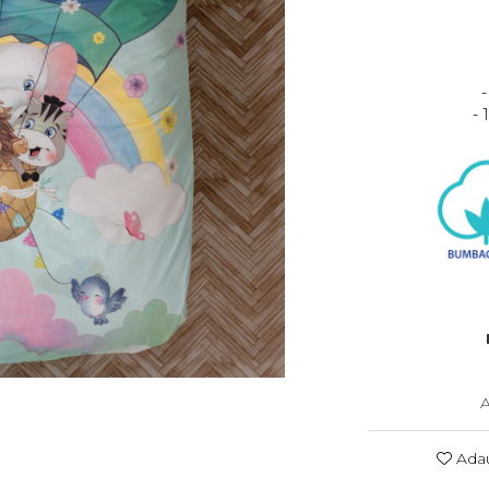
- 
A
Adau