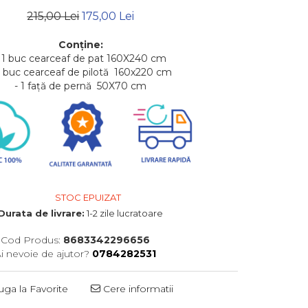
215,00 Lei
175,00 Lei
Con
ț
ine:
- 1 buc cearceaf de pat 160X240 cm
1 buc cearceaf de pilotă 160x220 cm
- 1 față de pernă 50X70 cm
STOC EPUIZAT
Durata de livrare:
1-2 zile lucratoare
Cod Produs:
8683342296656
i nevoie de ajutor?
0784282531
ga la Favorite
Cere informatii