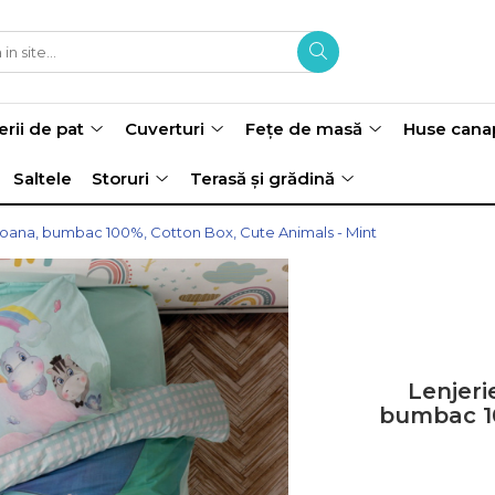
erii de pat
Cuverturi
Fețe de masă
Huse cana
Saltele
Storuri
Terasă și grădină
rsoana, bumbac 100%, Cotton Box, Cute Animals - Mint
Lenjeri
bumbac 10