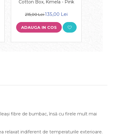
Cotton Box, Kimela - Pink
Cotton Box, Trac
Turquoise
135,00 Lei
135,00 
215,00 Lei
215,00 Lei
ADAUGA IN COS
ADAUGA IN COS
eași fibre de bumbac, însă cu firele mult mai
a relaxat indiferent de temperaturile exterioare.