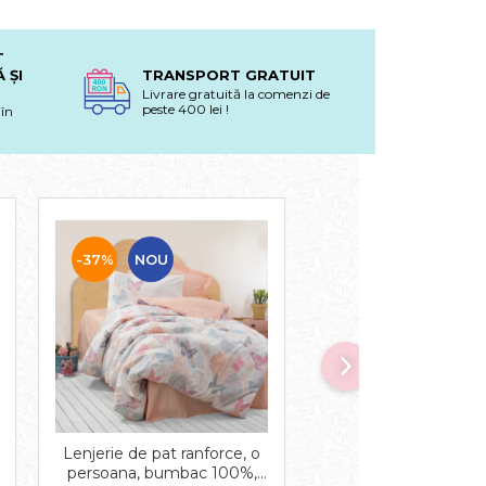
T
 ȘI
TRANSPORT GRATUIT
Livrare gratuită la comenzi de
peste 400 lei !
în
-37%
NOU
-37%
Lenjerie de pat ranforce, o
Lenjerie de pat ranfo
persoana, bumbac 100%,
persoana, bumbac 