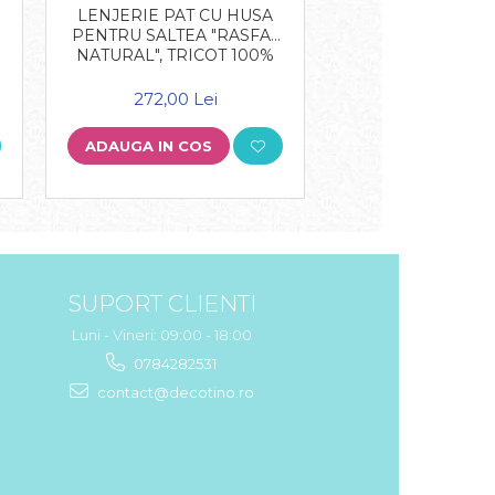
LENJERIE PAT 
LENJERIE PAT CU HUSA
PENTRU SALTEA 
PENTRU SALTEA "RASFAT
NATURAL", TRIC
NATURAL", TRICOT 100%
BUMBAC
BUMBAC
272,00 Le
272,00 Lei
ADAUGA IN COS
ADAUGA IN COS
SUPORT CLIENTI
Luni - Vineri: 09:00 - 18:00
0784282531
contact@decotino.ro