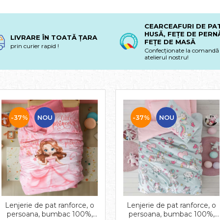
CEARCEAFURI DE PA
HUSĂ, FEȚE DE PERNĂ
LIVRARE ÎN TOATĂ ȚARA
FEȚE DE MASĂ
prin curier rapid !
Confecționate la comandă 
atelierul nostru!
-37%
NOU
-37%
NOU
Lenjerie de pat ranforce, o
Lenjerie de pat ranforce, o
persoana, bumbac 100%,
persoana, bumbac 100%,