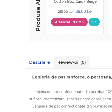
Produse Alternative
Cotton Box, Cars - Beige
135,00 Lei
215,00 Lei
ADAUGA IN COS
Descriere
Review-uri
(0)
Lenjerie de pat ranforce, o persoan
Lenjeria de pat confecționată din bumbac 100%,
strânse, mercerizate. Țesătură este deasă ceea ce
Lenjeriile de pat confecționate din bumbac ranfo