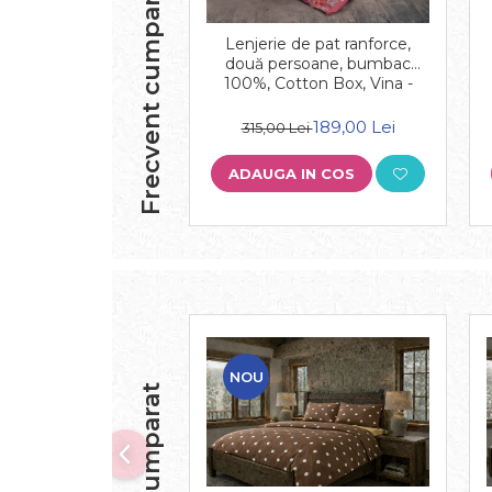
Frecvent cumparate impreuna
Lenjerie de pat ranforce,
două persoane, bumbac
100%, Cotton Box, Vina -
Claret Red
189,00 Lei
315,00 Lei
ADAUGA IN COS
NOU