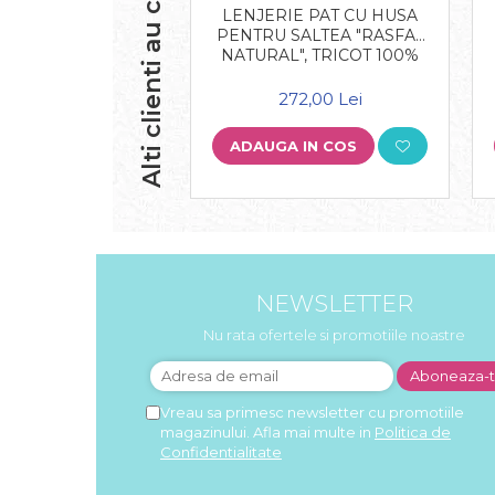
Alti clienti au cumparat
LENJERIE PAT CU HUSA
PENTRU SALTEA "RASFAT
NATURAL", TRICOT 100%
BUMBAC
272,00 Lei
ADAUGA IN COS
NEWSLETTER
Nu rata ofertele si promotiile noastre
Vreau sa primesc newsletter cu promotiile
magazinului. Afla mai multe in
Politica de
Confidentialitate