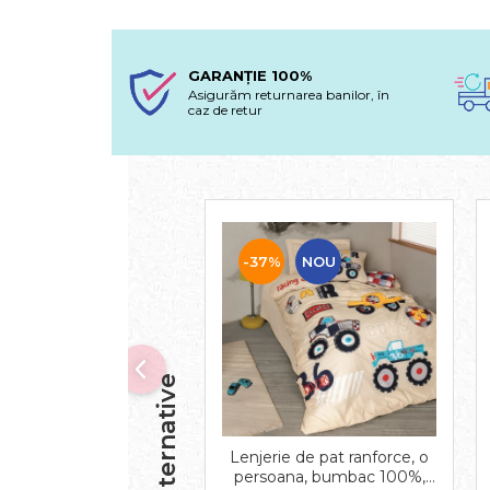
GARANȚIE 100%
Asigurăm returnarea banilor, în
caz de retur
-37%
NOU
Lenjerie de pat ranforce, o
persoana, bumbac 100%,