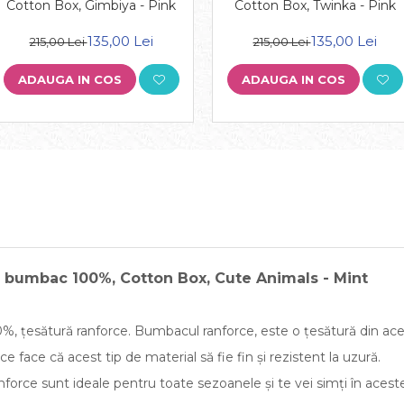
Cotton Box, Gimbiya - Pink
Cotton Box, Twinka - Pink
135,00 Lei
135,00 Lei
215,00 Lei
215,00 Lei
ADAUGA IN COS
ADAUGA IN COS
a, bumbac 100%, Cotton Box, Cute Animals - Mint
 țesătură ranforce. Bumbacul ranforce, este o țesătură din acel
 face că acest tip de material să fie fin și rezistent la uzură.
rce sunt ideale pentru toate sezoanele și te vei simți în aceste